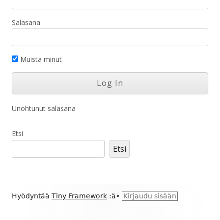
Salasana
Muista minut
Unohtunut salasana
Etsi
Etsi
Alapalkin
Hyödyntää
Tiny Framework
:ä
•
Kirjaudu sisään
sisältö