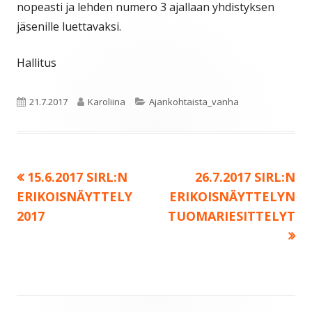
nopeasti ja lehden numero 3 ajallaan yhdistyksen
jäsenille luettavaksi.
Hallitus
Julkaistu
Kirjoittaja
Kategoriat
21.7.2017
Karoliina
Ajankohtaista_vanha
Edellinen:
Seuraava:
15.6.2017 SIRL:N
26.7.2017 SIRL:N
Artikkelien
ERIKOISNÄYTTELY
ERIKOISNÄYTTELYN
selaus
2017
TUOMARIESITTELYT