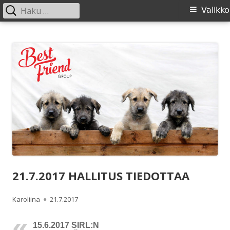
Haku:
Ensisijainen
Valikko
valikko
Siirry
SIRL ry
Suomen Irlanninsusikoirat ry:n sivusto
sisältöön
21.7.2017 HALLITUS TIEDOTTAA
Kirjoittaja
Julkaistu
Karoliina
21.7.2017
15.6.2017 SIRL:N