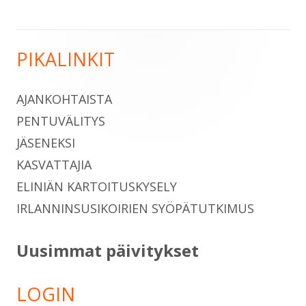
PIKALINKIT
Sivupalkki
AJANKOHTAISTA
PENTUVÄLITYS
JÄSENEKSI
KASVATTAJIA
ELINIÄN KARTOITUSKYSELY
IRLANNINSUSIKOIRIEN SYÖPÄTUTKIMUS
Uusimmat päivitykset
LOGIN