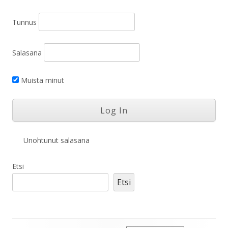
Tunnus
Salasana
Muista minut
Unohtunut salasana
Etsi
Etsi
Alapalkin