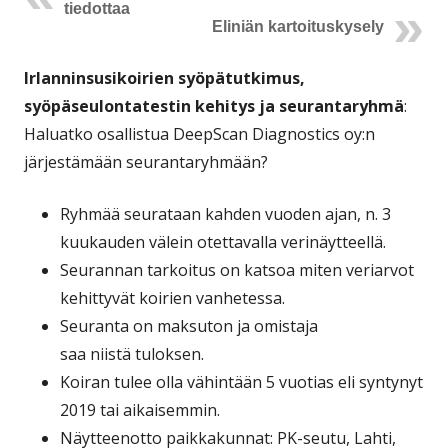
tiedottaa
Eliniän kartoituskysely
Irlanninsusikoirien syöpätutkimus,
syöpäseulontatestin kehitys ja seurantaryhmä
:
Haluatko osallistua DeepScan Diagnostics oy:n
järjestämään seurantaryhmään?
Ryhmää seurataan kahden vuoden ajan, n. 3
kuukauden välein otettavalla verinäytteellä.
Seurannan tarkoitus on katsoa miten veriarvot
kehittyvät koirien vanhetessa.
Seuranta on maksuton ja omistaja
saa niistä tuloksen.
Koiran tulee olla vähintään 5 vuotias eli syntynyt
2019 tai aikaisemmin.
Näytteenotto paikkakunnat: PK-seutu, Lahti,