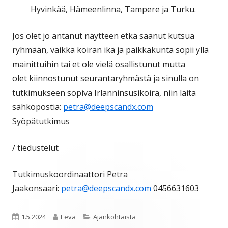
Hyvinkää, Hämeenlinna, Tampere ja Turku.
Jos olet jo antanut näytteen etkä saanut kutsua
ryhmään, vaikka koiran ikä ja paikkakunta sopii yllä
mainittuihin tai et ole vielä osallistunut mutta
olet kiinnostunut seurantaryhmästä ja sinulla on
tutkimukseen sopiva Irlanninsusikoira, niin laita
sähköpostia:
petra@deepscandx.com
Syöpätutkimus
/ tiedustelut
Tutkimuskoordinaattori Petra
Jaakonsaari:
petra@deepscandx.com
0456631603
Julkaistu
Kirjoittaja
Kategoriat
1.5.2024
Eeva
Ajankohtaista