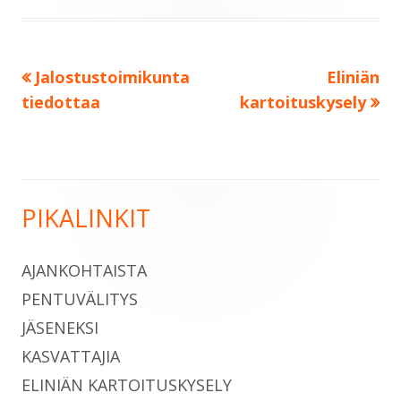
Edellinen:
Seuraava
Jalostustoimikunta
Eliniän
Artikkelien
tiedottaa
kartoituskysely
selaus
PIKALINKIT
Sivupalkki
AJANKOHTAISTA
PENTUVÄLITYS
JÄSENEKSI
KASVATTAJIA
ELINIÄN KARTOITUSKYSELY