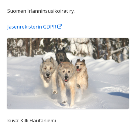
Suomen Irlanninsusikoirat ry.
Avautuu
Jäsenrekisterin GDPR
uuteen
ikkunaan
kuva: Killi Hautaniemi