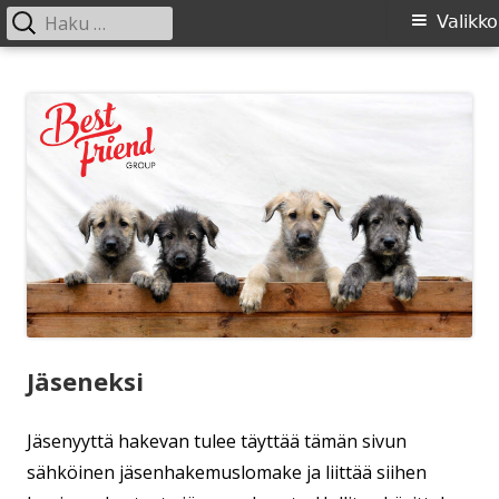
Haku:
Ensisijainen
Valikko
valikko
Siirry
SIRL ry
Suomen Irlanninsusikoirat ry:n sivusto
sisältöön
Jäseneksi
Jäsenyyttä hakevan tulee täyttää tämän sivun
sähköinen jäsenhakemuslomake ja liittää siihen