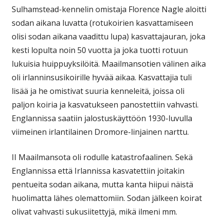
Sulhamstead-kennelin omistaja Florence Nagle aloitti
sodan aikana luvatta (rotukoirien kasvattamiseen
olisi sodan aikana vaadittu lupa) kasvattajauran, joka
kesti lopulta noin 50 vuotta ja joka tuotti rotuun
lukuisia huippuyksilöitä. Maailmansotien välinen aika
oli irlanninsusikoirille hyvää aikaa. Kasvattajia tuli
lisää ja he omistivat suuria kenneleitä, joissa oli
paljon koiria ja kasvatukseen panostettiin vahvasti.
Englannissa saatiin jalostuskäyttöön 1930-luvulla
viimeinen irlantilainen Dromore-linjainen narttu.
II Maailmansota oli rodulle katastrofaalinen. Sekä
Englannissa että Irlannissa kasvatettiin joitakin
pentueita sodan aikana, mutta kanta hiipui näistä
huolimatta lähes olemattomiin. Sodan jälkeen koirat
olivat vahvasti sukusiitettyjä, mikä ilmeni mm.