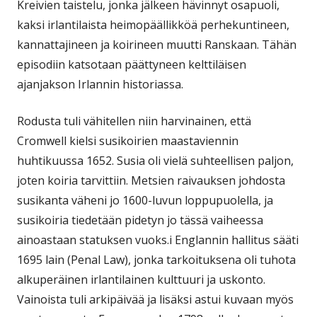
Kreivien taistelu, jonka jälkeen hävinnyt osapuoli,
kaksi irlantilaista heimopäällikköä perhekuntineen,
kannattajineen ja koirineen muutti Ranskaan. Tähän
episodiin katsotaan päättyneen kelttiläisen
ajanjakson Irlannin historiassa.
Rodusta tuli vähitellen niin harvinainen, että
Cromwell kielsi susikoirien maastaviennin
huhtikuussa 1652. Susia oli vielä suhteellisen paljon,
joten koiria tarvittiin. Metsien raivauksen johdosta
susikanta väheni jo 1600-luvun loppupuolella, ja
susikoiria tiedetään pidetyn jo tässä vaiheessa
ainoastaan statuksen vuoks.i Englannin hallitus sääti
1695 lain (Penal Law), jonka tarkoituksena oli tuhota
alkuperäinen irlantilainen kulttuuri ja uskonto.
Vainoista tuli arkipäivää ja lisäksi astui kuvaan myös