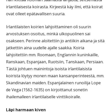
irlantilaisesta koirasta. Kirjeestä käy ilmi, että koirat
ovat olleet epätavallisen suuria.
Irlantilaisten koirien lahjoittaminen oli suurin
arvostuksen osoitus, minkä ulkopuolinen sai
osakseen. Perinne aloitettiin jo antiikin aikana ja sitä
jatkettiin aina uudelle ajalle saakka. Koiria
lahjoitettiin mm. Roomaan, Englannin kuninkaille,
Ranskaan, Espanjaan, Ruotsiin, Tanskaan, Persiaan.
Tästä johtuen mainintoja isoista irlantilaisista
koirista löytyy monen maan kansanperinteestä, mm.
Skandinavian maiden. Espanjalainen runoilija Lope
de Vega (1562-1635) on kirjoittanut sonetin
ihailemalleen irlantilaiselle vinttikoiralle.
Läpi harmaan kiven