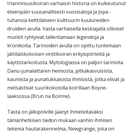
Irlanninsusikoiran varhaisin historia on kulkeutunut
eteenpäin suusanallisesti vuosisatoja ja jopa -
tuhansia kelttiläiseen kulttuurin kuuluneiden
druidien avulla. Vasta varhaisella keskiajalla silloiset
munkit ryhtyivät tallentamaan legendoja ja
kronikoita. Tarinoiden avulla on opittu tuntemaan
jättiläiskokoisen vinttikoiran erityispiirteitä ja
käyttötarkoitusta. Mytologiassa on paljon tarinoita
Danu-jumalattaren heimosta, pitkäkasvuisista,
kauniista ja punatukkaisista ihmisistä, jotka elivät ja
metsästivät suurikokoisilla koirillaan Boyne-
laaksossa (Brun na Boinne).
Tästä on jälkipolville jäänyt ihmeteltäväksi
tämänhetkisen tiedon mukaan vanhin ihmisen
tekemä hautarakennelma, Newgrange, joka on