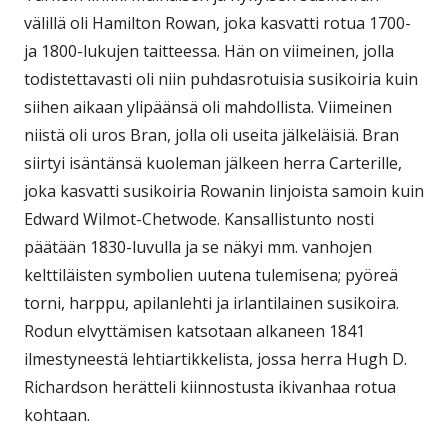
välillä oli Hamilton Rowan, joka kasvatti rotua 1700-
ja 1800-lukujen taitteessa. Hän on viimeinen, jolla
todistettavasti oli niin puhdasrotuisia susikoiria kuin
siihen aikaan ylipäänsä oli mahdollista. Viimeinen
niistä oli uros Bran, jolla oli useita jälkeläisiä. Bran
siirtyi isäntänsä kuoleman jälkeen herra Carterille,
joka kasvatti susikoiria Rowanin linjoista samoin kuin
Edward Wilmot-Chetwode. Kansallistunto nosti
päätään 1830-luvulla ja se näkyi mm. vanhojen
kelttiläisten symbolien uutena tulemisena; pyöreä
torni, harppu, apilanlehti ja irlantilainen susikoira.
Rodun elvyttämisen katsotaan alkaneen 1841
ilmestyneestä lehtiartikkelista, jossa herra Hugh D.
Richardson herätteli kiinnostusta ikivanhaa rotua
kohtaan.