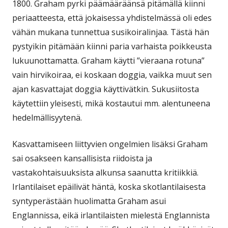
1800. Graham pyrki päämääräänsä pitämällä kiinni
periaatteesta, että jokaisessa yhdistelmässä oli edes
vähän mukana tunnettua susikoiralinjaa. Tästä hän
pystyikin pitämään kiinni paria varhaista poikkeusta
lukuunottamatta. Graham käytti ”vieraana rotuna”
vain hirvikoiraa, ei koskaan doggia, vaikka muut sen
ajan kasvattajat doggia käyttivätkin. Sukusiitosta
käytettiin yleisesti, mikä kostautui mm. alentuneena
hedelmällisyytenä.
Kasvattamiseen liittyvien ongelmien lisäksi Graham
sai osakseen kansallisista riidoista ja
vastakohtaisuuksista alkunsa saanutta kritiikkiä.
Irlantilaiset epäilivät häntä, koska skotlantilaisesta
syntyperästään huolimatta Graham asui
Englannissa, eikä irlantilaisten mielestä Englannista