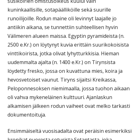
susikoirien omistusoikeus kuului vain
kuninkaallisille, sotapäälliköille sekä suurille
runoilijoille. Rodun maine oli levinnyt laajalle jo
antiikin aikana, se tunnettiin suhteellisen hyvin
Välimeren alueen maissa. Egyptin pyramideista (n.
2500 e.Kr.) on löytynyt kuvia erittäin suurikokoisista
vinttikoirista, jotka olivat lyhytturkkisia. Hieman
uudemmalta ajalta (n. 1400 e.Kr.) on Tirynsista
löydetty fresko, jossa on kuvattuna mies, koira ja
hevosvetoiset vaunut. Tiryns sijaitsi Kreikassa,
Peloponnesoksen niemimaalla, jossa tuohon aikaan
oli vahva mykeneläinen kulttuuri. Ajanlaskun
alkamisen jälkeen rodun vaiheet ovat melko tarkasti
dokumentoituja.
Ensimmäiseltä vuosisadalta ovat peräisin esimerkiksi
kronikat nuoresta soturista Setantasta, joka