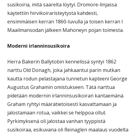
susikoiria, mitä saarelta löytyi. Dromore-linjassa
käytettiin hirvikoiraristeytystä kahdesti,
ensimmäisen kerran 1860-luvulla ja toisen kerran I
Maailmansodan jälkeen Mahoneyn pojan toimesta.
Moderni irlanninsusikoira
Herra Bakerin Ballytobin kennelissä syntyi 1862
narttu Old Donagh, joka jahkaantui parin mutkan
kautta rodun pelastajana tunnetun kapteeni George
Augustus Grahamin omistukseen. Tätä narttua
pidetään modernin irlanninsusikoiran kantaemänä.
Graham ryhtyi määrätietoisesti kasvattamaan ja
jalostamaan rotua, vaikkei se helppoa ollut.
Pyrkimyksenä oli jalostaa vanhan tyyppistä
susikoiraa, esikuvana oli Reinaglen maalaus vuodelta