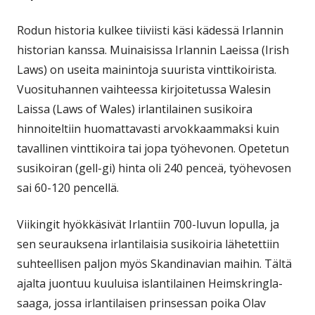
Rodun historia kulkee tiiviisti käsi kädessä Irlannin
historian kanssa. Muinaisissa Irlannin Laeissa (Irish
Laws) on useita mainintoja suurista vinttikoirista.
Vuosituhannen vaihteessa kirjoitetussa Walesin
Laissa (Laws of Wales) irlantilainen susikoira
hinnoiteltiin huomattavasti arvokkaammaksi kuin
tavallinen vinttikoira tai jopa työhevonen. Opetetun
susikoiran (gell-gi) hinta oli 240 penceä, työhevosen
sai 60-120 pencellä.
Viikingit hyökkäsivät Irlantiin 700-luvun lopulla, ja
sen seurauksena irlantilaisia susikoiria lähetettiin
suhteellisen paljon myös Skandinavian maihin. Tältä
ajalta juontuu kuuluisa islantilainen Heimskringla-
saaga, jossa irlantilaisen prinsessan poika Olav