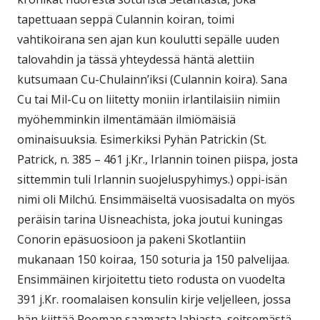
tapettuaan seppä Culannin koiran, toimi
vahtikoirana sen ajan kun koulutti sepälle uuden
talovahdin ja tässä yhteydessä häntä alettiin
kutsumaan Cu-Chulainn’iksi (Culannin koira). Sana
Cu tai Mil-Cu on liitetty moniin irlantilaisiin nimiin
myöhemminkin ilmentämään ilmiömäisiä
ominaisuuksia. Esimerkiksi Pyhän Patrickin (St.
Patrick, n. 385 – 461 j.Kr., Irlannin toinen piispa, josta
sittemmin tuli Irlannin suojeluspyhimys.) oppi-isän
nimi oli Milchú. Ensimmäiseltä vuosisadalta on myös
peräisin tarina Uisneachista, joka joutui kuningas
Conorin epäsuosioon ja pakeni Skotlantiin
mukanaan 150 koiraa, 150 soturia ja 150 palvelijaa.
Ensimmäinen kirjoitettu tieto rodusta on vuodelta
391 j.Kr. roomalaisen konsulin kirje veljelleen, jossa
hän kiittää Rooman saamasta lahjasta, seitsemästä