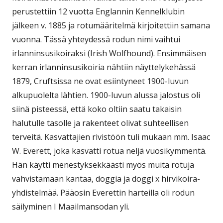
perustettiin 12 vuotta Englannin Kennelklubin
jälkeen v. 1885 ja rotumääritelmä kirjoitettiin samana
vuonna. Tässä yhteydessä rodun nimi vaihtui
irlanninsusikoiraksi (Irish Wolfhound). Ensimmäisen
kerran irlanninsusikoiria nähtiin näyttelykehässä
1879, Cruftsissa ne ovat esiintyneet 1900-luvun
alkupuolelta lähtien. 1900-luvun alussa jalostus oli
siinä pisteessä, että koko oltiin saatu takaisin
halutulle tasolle ja rakenteet olivat suhteellisen
terveitä. Kasvattajien rivistöön tuli mukaan mm. Isaac
W. Everett, joka kasvatti rotua neljä vuosikymmentä.
Hän käytti menestyksekkäästi myös muita rotuja
vahvistamaan kantaa, doggia ja doggi x hirvikoira-
yhdistelmää. Pääosin Everettin harteilla oli rodun
säilyminen I Maailmansodan yli.