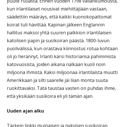
puute ruuasta. Ennen vuoden 1798 vallankumousta,
kun irlantilaiset nousivat miehittäjiään vastaan,
säädettiin määräys, että kaikki kuonokopattomat
koirat tuli hävittää. Kapinan jälkeen Englannin
hallitus maksoi yhtä suuren palkkion irlantilaisen
katolisen papin ja susikoiran päästä. 1800-luvun
puolivälissä, kun orastava kiinnostus rotua kohtaan
oli jo herännyt, Irlanti kärsi historiansa pahimmista
katovuosista, joiden aikana nälkään kuoli noin
miljoona ihmistä. Kaksi miljoonaa irlantilaista muutti
Amerikkaan ja silti saarelle jäi liian monta suuta
ruokittavaksi. Tätä taustaa vasten on puhdas ihme,
että yksikään susikoira eli yli tämän ajan.
Uuden ajan alku
Tärkein linkki muinaisen ja nykyisen susikoiran