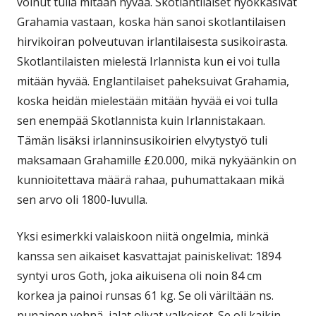
voinut tulla mitään hyvää. Skotlantilaiset hyökkäsivät
Grahamia vastaan, koska hän sanoi skotlantilaisen
hirvikoiran polveutuvan irlantilaisesta susikoirasta.
Skotlantilaisten mielestä Irlannista kun ei voi tulla
mitään hyvää. Englantilaiset paheksuivat Grahamia,
koska heidän mielestään mitään hyvää ei voi tulla
sen enempää Skotlannista kuin Irlannistakaan.
Tämän lisäksi irlanninsusikoirien elvytystyö tuli
maksamaan Grahamille £20.000, mikä nykyäänkin on
kunnioitettava määrä rahaa, puhumattakaan mikä
sen arvo oli 1800-luvulla.
Yksi esimerkki valaiskoon niitä ongelmia, minkä
kanssa sen aikaiset kasvattajat painiskelivat: 1894
syntyi uros Goth, joka aikuisena oli noin 84 cm
korkea ja painoi runsas 61 kg. Se oli väriltään ns.
punainen vehnä, jalat olivat valkoiset. Se oli kaikin