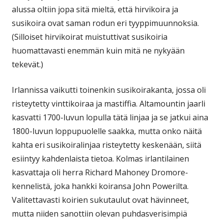
alussa oltiin jopa sitä mieltä, että hirvikoira ja
susikoira ovat saman rodun eri tyyppimuunnoksia.
(Silloiset hirvikoirat muistuttivat susikoiria
huomattavasti enemmän kuin mitä ne nykyään
tekevät.)
Irlannissa vaikutti toinenkin susikoirakanta, jossa oli
risteytetty vinttikoiraa ja mastiffia. Altamountin jaarli
kasvatti 1700-luvun lopulla tätä linjaa ja se jatkui aina
1800-luvun loppupuolelle saakka, mutta onko näitä
kahta eri susikoiralinjaa risteytetty keskenään, siitä
esiintyy kahdenlaista tietoa. Kolmas irlantilainen
kasvattaja oli herra Richard Mahoney Dromore-
kennelistä, joka hankki koiransa John Powerilta.
Valitettavasti koirien sukutaulut ovat hävinneet,
mutta niiden sanottiin olevan puhdasverisimpiä