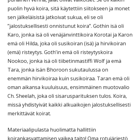
puolin hyvä koira, sitä käytettiin siitokseen ja monet
sen jälkeläisistä jatkoivat sukua, eli se oli
”jalostuksellisesti onnistunut koira”. Gothin isä oli
Karo, jonka isä oli venäjänvinttikoira Korotai ja Karon
emä oli Hilda, joka oli susikoiran (isä) ja hirvikoiran
(emä) risteytys. Goth’in emä oli risteytyskoira
Nookoo, jonka isä oli tiibetinmastiffi Wolf ja emä
Tara, jonka isän Bhoroon sukutaulussa on
enemmän hirvikoiraa kuin susikoiraa. Taran emä oli
oman aikansa kuuluisuus, ensimmäinen muotovalio
Ch. Sheelah, joka oli sisarusparituksen tulos. Koira,
missä yhdistyivät kaikki alkuaikojen jalostuksellisesti
merkittävät koirat.
Materiaalipulasta huolimatta hallittiin
koirankasvattamisen vaikea taito! Oma rotujärjestö