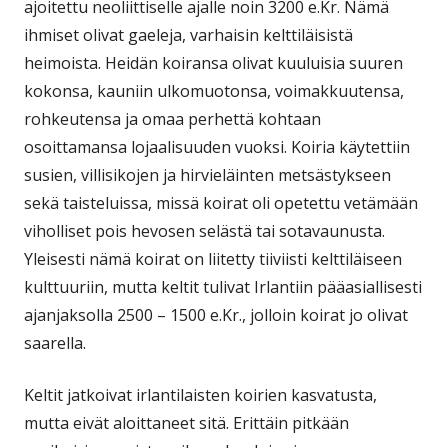
ajoitettu neoliittiselle ajalle noin 3200 e.Kr. Nämä
ihmiset olivat gaeleja, varhaisin kelttiläisistä
heimoista. Heidän koiransa olivat kuuluisia suuren
kokonsa, kauniin ulkomuotonsa, voimakkuutensa,
rohkeutensa ja omaa perhettä kohtaan
osoittamansa lojaalisuuden vuoksi. Koiria käytettiin
susien, villisikojen ja hirvieläinten metsästykseen
sekä taisteluissa, missä koirat oli opetettu vetämään
viholliset pois hevosen selästä tai sotavaunusta.
Yleisesti nämä koirat on liitetty tiiviisti kelttiläiseen
kulttuuriin, mutta keltit tulivat Irlantiin pääasiallisesti
ajanjaksolla 2500 – 1500 e.Kr., jolloin koirat jo olivat
saarella.
Keltit jatkoivat irlantilaisten koirien kasvatusta,
mutta eivät aloittaneet sitä. Erittäin pitkään