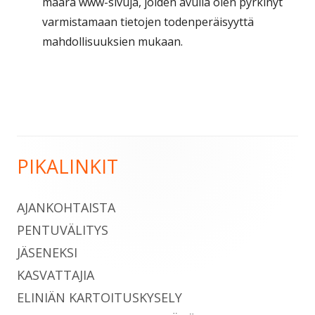
määrä www-sivuja, joiden avulla olen pyrkinyt
varmistamaan tietojen todenperäisyyttä
mahdollisuuksien mukaan.
PIKALINKIT
Sivupalkki
AJANKOHTAISTA
PENTUVÄLITYS
JÄSENEKSI
KASVATTAJIA
ELINIÄN KARTOITUSKYSELY