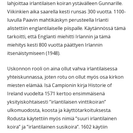
lahjoittaa irlantilaisen koiran ystävälleen Gunnarille.
Viikinkien aika saarella kesti runsas 300 vuotta. 1100-
luvulla Paavin mahtikäskyn perusteella Irlanti
alistettiin englantilaiselle piispalle. Käytännössä tämä
tarkoitti, että Englanti miehitti Irlannin ja tämä
miehitys kesti 800 vuotta päättyen Irlannin
itsenäistymiseen (1948).
Uskonnon rooli on aina ollut vahva irlantilaisessa
yhteiskunnassa, joten rotu on ollut myös osa kirkon
miesten elämää. Isä Campionin kirja Historie of
Ireland vuodelta 1571 kertoo ensimmäisenä
yksityiskohtaisesti ”irlantilaisen vinttikoiran”
ulkomuodosta, koosta ja käyttötarkoituksesta.
Rodusta käytettiin myös nimiä ”suuri irlantilainen
koira” ja ”irlantilainen susikoira”. 1602 käytiin