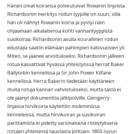
Hänen omat koiransa polveutuivat Rowanin linjoista.
Richardsonin merkitys rodun tyypille on suuri, sillä
hän oli nähnyt Rowanin koiria ja pystyi näin
ohjaamaan aikalaisensa kohti vanhantyyppistä
susikoiraa. Richardsonin avulla kourallinen rodun
edustajia saatiin elämään pahimpien katovuosien yli.
Miten, se jäänee arvoitukseksi. Richardsonin jälkeen
rotua kasvattivat hyvässä yhteistyössä herrat Baker
Ballytobin kennelissä ja Sir John Power Kilfane
kennelissä. Herra Bakerin tiedetään käyttäneen
muita rotuja kannan vahvistukseksi, mutta tästä ei
ole jäänyt dokumenttia jälkipolville. Glengerry-
linjaisia hirvikoiria käytettiin molemmissa
kenneleissä, mutta hirvikoiran ja susikoiran
parittamista ei pidetty varsinaisena risteytyksenä
rotujen yhteisestä taustasta johtuen. 1800-luvun