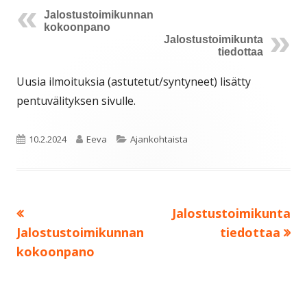
Jalostustoimikunnan
kokoonpano
Jalostustoimikunta
tiedottaa
Uusia ilmoituksia (astutetut/syntyneet) lisätty
pentuvälityksen sivulle.
Julkaistu
Kirjoittaja
Kategoriat
10.2.2024
Eeva
Ajankohtaista
Edellinen:
Seuraava:
Jalostustoimikunta
Artikkelien
Jalostustoimikunnan
tiedottaa
selaus
kokoonpano