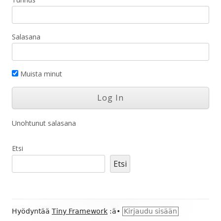
Salasana
Muista minut
Unohtunut salasana
Etsi
Etsi
Alapalkin
Hyödyntää
Tiny Framework
:ä
•
Kirjaudu sisään