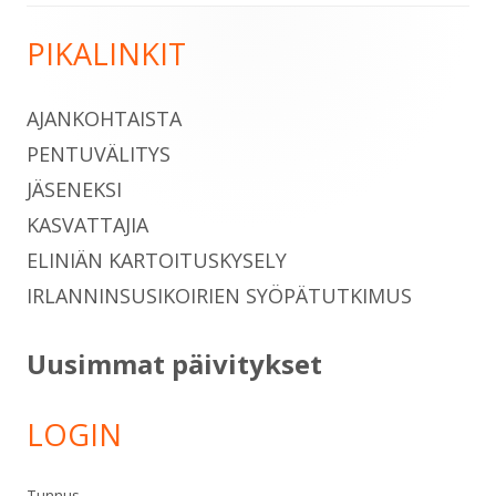
PIKALINKIT
Sivupalkki
AJANKOHTAISTA
PENTUVÄLITYS
JÄSENEKSI
KASVATTAJIA
ELINIÄN KARTOITUSKYSELY
IRLANNINSUSIKOIRIEN SYÖPÄTUTKIMUS
Uusimmat päivitykset
LOGIN
Tunnus