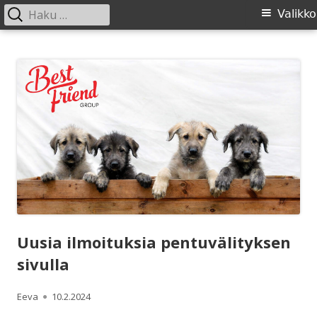
Haku:
Ensisijainen
Valikko
valikko
Siirry
SIRL ry
Suomen Irlanninsusikoirat ry:n sivusto
sisältöön
Uusia ilmoituksia pentuvälityksen
sivulla
Kirjoittaja
Julkaistu
Eeva
10.2.2024