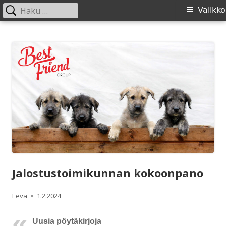
Haku:
Ensisijainen
Valikko
valikko
Siirry
SIRL ry
Suomen Irlanninsusikoirat ry:n sivusto
sisältöön
Jalostustoimikunnan kokoonpano
Kirjoittaja
Julkaistu
Eeva
1.2.2024
Uusia pöytäkirjoja