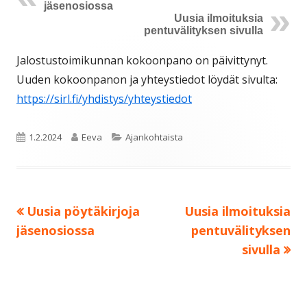
jäsenosiossa
Uusia ilmoituksia
pentuvälityksen sivulla
Jalostustoimikunnan kokoonpano on päivittynyt.
Uuden kokoonpanon ja yhteystiedot löydät sivulta:
https://sirl.fi/yhdistys/yhteystiedot
Julkaistu
Kirjoittaja
Kategoriat
1.2.2024
Eeva
Ajankohtaista
Edellinen:
Seuraava:
Uusia pöytäkirjoja
Uusia ilmoituksia
Artikkelien
jäsenosiossa
pentuvälityksen
selaus
sivulla