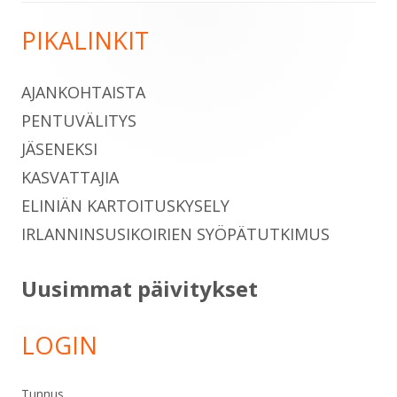
PIKALINKIT
Sivupalkki
AJANKOHTAISTA
PENTUVÄLITYS
JÄSENEKSI
KASVATTAJIA
ELINIÄN KARTOITUSKYSELY
IRLANNINSUSIKOIRIEN SYÖPÄTUTKIMUS
Uusimmat päivitykset
LOGIN
Tunnus