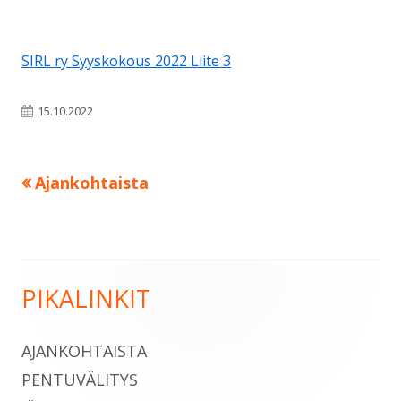
SIRL ry Syyskokous 2022 Liite 3
Julkaistu
15.10.2022
Edellinen:
Ajankohtaista
Artikkelien
selaus
PIKALINKIT
Sivupalkki
AJANKOHTAISTA
PENTUVÄLITYS