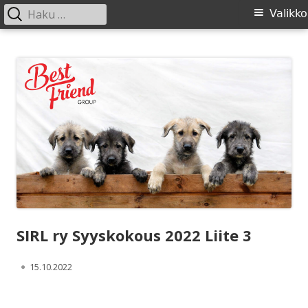
Haku:
Ensisijainen
Valikko
valikko
Siirry
SIRL ry
Suomen Irlanninsusikoirat ry:n sivusto
sisältöön
SIRL ry Syyskokous 2022 Liite 3
Julkaistu
15.10.2022