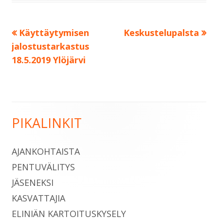
Edellinen:
Seuraava:
Käyttäytymisen
Keskustelupalsta
Artikkelien
jalostustarkastus
selaus
18.5.2019 Ylöjärvi
PIKALINKIT
Sivupalkki
AJANKOHTAISTA
PENTUVÄLITYS
JÄSENEKSI
KASVATTAJIA
ELINIÄN KARTOITUSKYSELY