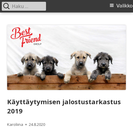
Haku:
Ensisijainen
Valikko
valikko
Siirry
SIRL ry
Suomen Irlanninsusikoirat ry:n sivusto
sisältöön
Käyttäytymisen jalostustarkastus
2019
Kirjoittaja
Julkaistu
Karoliina
24.8.2020