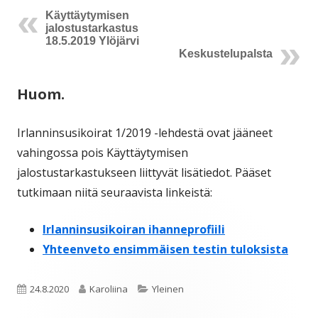
Käyttäytymisen
jalostustarkastus
18.5.2019 Ylöjärvi
Keskustelupalsta
Huom.
Irlanninsusikoirat 1/2019 -lehdestä ovat jääneet
vahingossa pois Käyttäytymisen
jalostustarkastukseen liittyvät lisätiedot. Pääset
tutkimaan niitä seuraavista linkeistä:
Irlanninsusikoiran ihanneprofiili
Yhteenveto ensimmäisen testin tuloksista
Julkaistu
Kirjoittaja
Kategoriat
24.8.2020
Karoliina
Yleinen