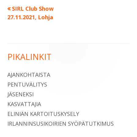
Edellinen:
SIRL Club Show
Artikkelien
27.11.2021, Lohja
selaus
PIKALINKIT
Sivupalkki
AJANKOHTAISTA
PENTUVÄLITYS
JÄSENEKSI
KASVATTAJIA
ELINIÄN KARTOITUSKYSELY
IRLANNINSUSIKOIRIEN SYÖPÄTUTKIMUS