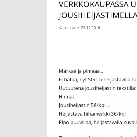
VERKKOKAUPASSA U
JOUSIHEIJASTIMELL
Kirjoittaja
Julkaistu
Karoliina
23.11.2016
Märkää ja pimeää…
Ei hätää, nyt SIRL:n heijastavilla tu
Uutuutena jousiheijastin tekstillä
Hinnat:
Jousiheijastin 5€/kpl
…
Heijastava hihamerkki 3€/kpl
Pipo puuvillaa, heijastavalla kuvall