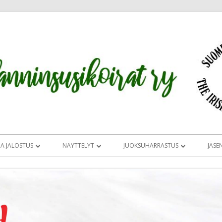
JA JALOSTUS
NÄYTTELYT
JUOKSUHARRASTUS
JÄSE
UKSEN TAVOITEOHJELMA JA
CLUB SHOW 2026
JUOKSUHARRASTUS
OMA
IRLANNINSUSIKOIRIEN
MAASTOON VAI RADALLE
SIRL ERIKOISNÄ
TAJIA
ERIKOISNÄYTTELY
UOMESSA
JUOKSUHARRASTUKSEN
TUOMARIESITT
ÄLITYS
MITÄ NÄYTTELYISSÄ TAPAHTUU
ALOITTAMINEN
SALAMON