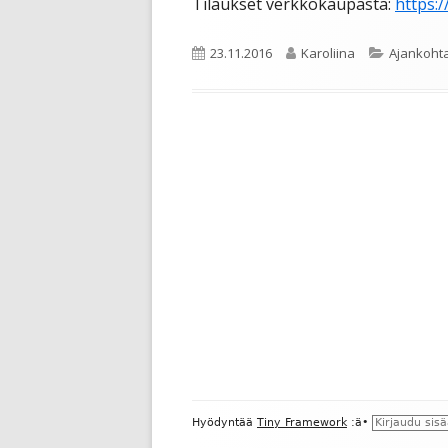
Tilaukset verkkokaupasta:
https:/
Julkaistu
Kirjoittaja
Kategoria
23.11.2016
Karoliina
Ajankoht
Artikkelien
selaus
Alapalkin
Hyödyntää
Tiny Framework
:ä
•
Kirjaudu sis