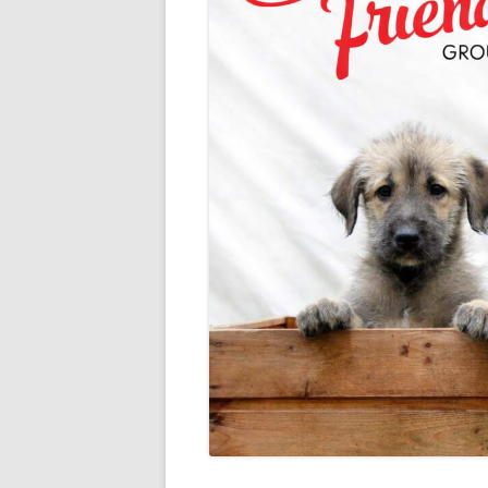
JÄSENLEHTI
RODUN HISTORIA
JALOST
ALUETOIMINTA
SAIRAU
TAVARAMYYNTI
YHDIST
YHTEISTYÖKUMPPANIT
JALOST
JALOST
TERVE
UUTTA 
ETSIVÄ
TUTKIM
KÄYTT
JALOST