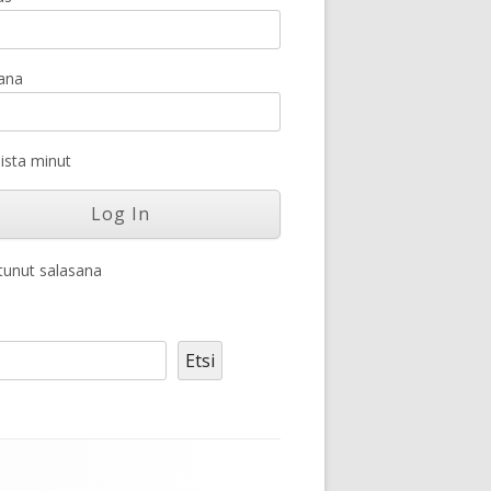
ana
sta minut
unut salasana
Etsi