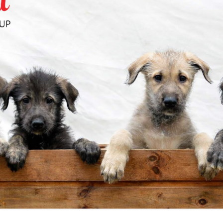
USUROKSET
CLUB SHOW:N NÄYTTELYN JA
ILMOITA JALOSTUSUROS
MITÄ JUOKSUKILPAILUISSA TAPAH
ARVOSTELUN KULKU
DET
VUODEN MAASTOJUOKSIJA
VUODEN IRLANNINSUSIKOIRA
ELMÄTIEDUSTELU
MENNEET NÄYTTELYT
USTOIMIKUNTA TIEDOTTAA!
USTOIMIKUNTA
YSRAHASTO
KOTIA
T/KODINVAIHTAJAT
USTULOKSIA
ÄYTYMISEN
USTARKASTUS