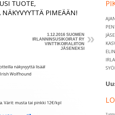
USI TUOTE,
PI
Si
A NÄKYVYYTTÄ PIMEÄÄN!
AJA
PEN
JÄS
1.12.2016 SUOMEN
IRLANNINSUSIKOIRAT RY
KAS
VINTTIKOIRALIITON
JÄSENEKSI
ELI
IRL
otteilla näkyvyyttä lisää!
SYÖ
: Irish Wolfhound
Uu
LO
a. Värit: musta tai pinkki 12€/kpl
Tunn