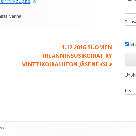
Avautuu
/sirl.fi/kauppa
uuteen
t
aista_vanha
ikkunaan
Salas
Mui
Seuraava:
1.12.2016 SUOMEN
IRLANNINSUSIKOIRAT RY
VINTTIKOIRALIITON JÄSENEKSI
Unoht
Etsi
ään