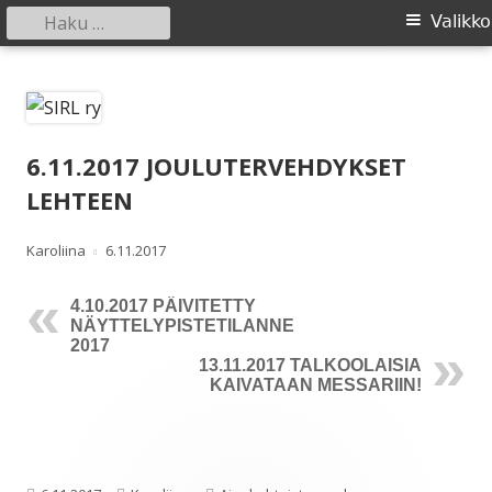
Haku:
Ensisijainen
Valikko
valikko
Siirry
SIRL ry
Suomen Irlanninsusikoirat ry:n sivusto
sisältöön
6.11.2017 JOULUTERVEHDYKSET
LEHTEEN
Kirjoittaja
Julkaistu
Karoliina
6.11.2017
4.10.2017 PÄIVITETTY
NÄYTTELYPISTETILANNE
2017
13.11.2017 TALKOOLAISIA
KAIVATAAN MESSARIIN!