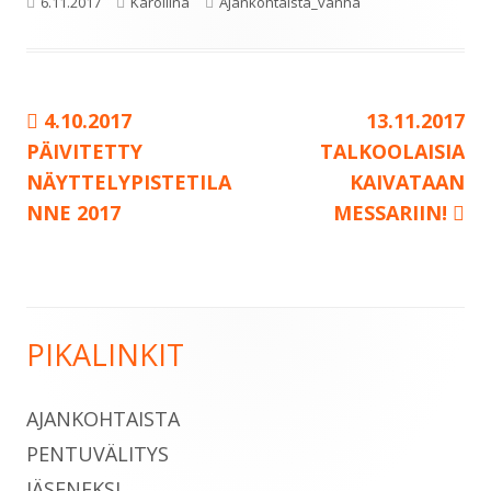
Julkaistu
Kirjoittaja
Kategoriat
6.11.2017
Karoliina
Ajankohtaista_vanha
Edellinen:
Seuraava:
4.10.2017
13.11.2017
Artikkelien
PÄIVITETTY
TALKOOLAISIA
selaus
NÄYTTELYPISTETILA
KAIVATAAN
NNE 2017
MESSARIIN!
PIKALINKIT
Sivupalkki
AJANKOHTAISTA
PENTUVÄLITYS
JÄSENEKSI