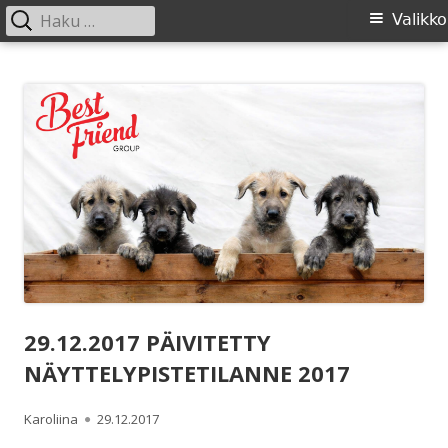
Haku:
Ensisijainen
Valikko
valikko
Siirry
SIRL ry
Suomen Irlanninsusikoirat ry:n sivusto
sisältöön
29.12.2017 PÄIVITETTY
NÄYTTELYPISTETILANNE 2017
Kirjoittaja
Julkaistu
Karoliina
29.12.2017