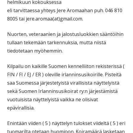
helmikuun kokouksessa
eli tarvittaessa yhteys Jere Aromaahan puh. 046 810
8005 tai jere.aromaa(at)gmail.com.
Nuorten, veteraanien ja jalostusluokkien sääntöihin
tullaan tekemään tarkennuksia, mutta niistä
tiedotetaan myöhemmin.
Kilpailu on kaikille Suomen kennelliiton rekisterissä (
FIN / FI / EJ / ER ) oleville irlanninsusikoirille. Pisteitä
saa Suomessa järjestetyistä virallisista näyttelyistä
sekä Suomen Irlanninsusikoirat ry:n järjestämistä
vuotuisista näyttelyistä vaikka ne olisivat
epävirallisia.
Enintään viiden ( 5 ) näyttelyn tulokset viideltä ( 5 ) eri
tuomarilta otetaan huomioon. Koiramäärä lasketaan