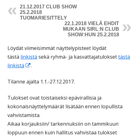
21.12.2017 CLUB SHOW
25.2.2018
TUOMARIESITTELY
22.1.2018 VIELÄ EHDIT
MUKAAN SIRL:N CLUB
SHOW:HUN 25.2.2018
Löydät viimeisimmät näyttelypisteet löydät
tästä
linkistä
sekä ryhmä- ja kasvattajatulokset
tästä
Avautuu
linkistä
.
uuteen
Tilanne ajalta 1.1.-27.12.2017.
ikkunaan
Tulokset ovat toistaiseksi epävirallisia ja
kokonaisnäyttelymäärät lisätään ennen lopullista
vahvistamista.
Aikaa korjauksiin/ tarkennuksiin on tammikuun
loppuun ennen kuin hallitus vahvistaa tulokset