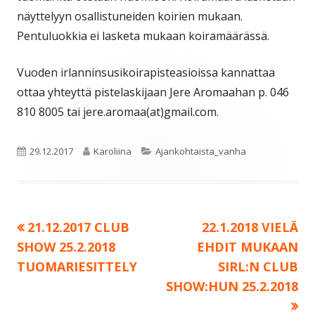
näyttelyyn osallistuneiden koirien mukaan.
Pentuluokkia ei lasketa mukaan koiramäärässä.
Vuoden irlanninsusikoirapisteasioissa kannattaa
ottaa yhteyttä pistelaskijaan Jere Aromaahan p. 046
810 8005 tai jere.aromaa(at)gmail.com.
Julkaistu
Kirjoittaja
Kategoriat
29.12.2017
Karoliina
Ajankohtaista_vanha
Edellinen:
Seuraava:
21.12.2017 CLUB
22.1.2018 VIELÄ
Artikkelien
SHOW 25.2.2018
EHDIT MUKAAN
selaus
TUOMARIESITTELY
SIRL:N CLUB
SHOW:HUN 25.2.2018