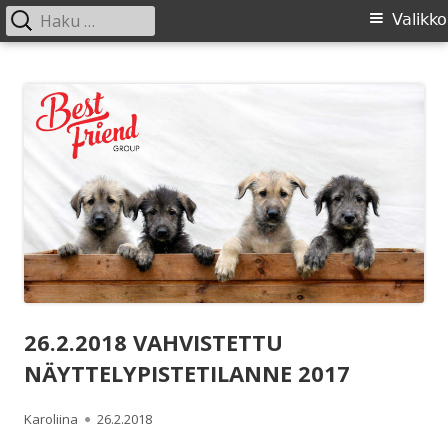
Haku:
Ensisijainen
Valikko
valikko
Siirry
SIRL ry
Suomen Irlanninsusikoirat ry:n sivusto
sisältöön
26.2.2018 VAHVISTETTU
NÄYTTELYPISTETILANNE 2017
Kirjoittaja
Julkaistu
Karoliina
26.2.2018