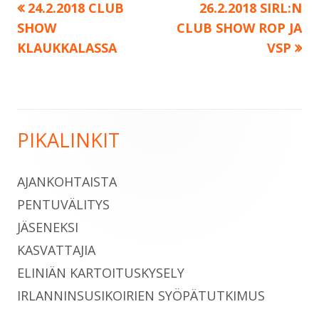
Edellinen:
Seuraava:
24.2.2018 CLUB
26.2.2018 SIRL:N
Artikkelien
SHOW
CLUB SHOW ROP JA
selaus
KLAUKKALASSA
VSP
PIKALINKIT
Sivupalkki
AJANKOHTAISTA
PENTUVÄLITYS
JÄSENEKSI
KASVATTAJIA
ELINIÄN KARTOITUSKYSELY
IRLANNINSUSIKOIRIEN SYÖPÄTUTKIMUS