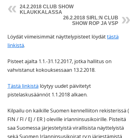
24.2.2018 CLUB SHOW
KLAUKKALASSA
26.2.2018 SIRL:N CLUB
SHOW ROP JA VSP
Löydät viimeisimmät näyttelypisteet löydät
tästä
linkistä
.
Pisteet ajalta 1.1.-31.12.2017, jotka hallitus on
vahvistanut kokouksessaan 13.2.2018.
Tästä linkistä
löytyy uudet päivitetyt
pistelaskusäännöt 1.1.2018 alkaen.
Kilpailu on kaikille Suomen kennelliiton rekisterissä (
FIN / FI / EJ / ER ) oleville irlanninsusikoirille. Pisteitä
saa Suomessa järjestetyistä virallisista näyttelyistä
sekä Suomen Irlanninsusikoirat ry:n järjestämistä