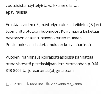
vuotuisista näyttelyistä vaikka ne olisivat
epävirallisia.
Enintään viiden ( 5 ) näyttelyn tulokset viideltä ( 5 ) eri
tuomarilta otetaan huomioon. Koiramäärä lasketaan
näyttelyyn osallistuneiden koirien mukaan.
Pentuluokkia ei lasketa mukaan koiramäärässä.
Vuoden irlanninsusikoirapisteasioissa kannattaa
ottaa yhteyttä pistelaskijaan Jere Aromaahan p. 046
810 8005 tai jere.aromaa(at)gmail.com.
Julkaistu
Kirjoittaja
Kategoriat
26.2.2018
Karoliina
Ajankohtaista_vanha