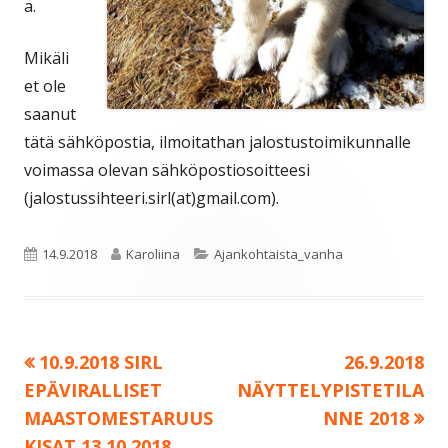
a.
Mikäli
et ole
saanut
tätä sähköpostia, ilmoitathan jalostustoimikunnalle
voimassa olevan sähköpostiosoitteesi
(jalostussihteeri.sirl(at)gmail.com).
Julkaistu
Kirjoittaja
Kategoriat
14.9.2018
Karoliina
Ajankohtaista_vanha
Edellinen:
Seuraava:
10.9.2018 SIRL
26.9.2018
Artikkelien
EPÄVIRALLISET
NÄYTTELYPISTETILA
selaus
MAASTOMESTARUUS
NNE 2018
KISAT 13.10.2018