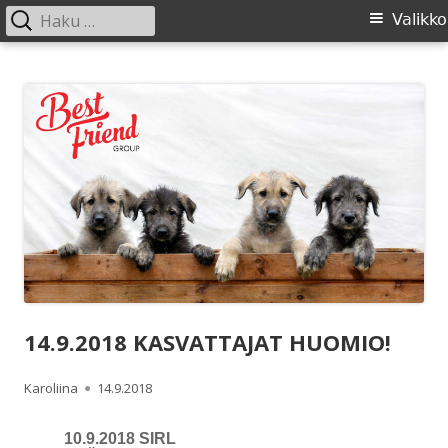
Haku:
Ensisijainen
Valikko
valikko
Siirry
SIRL ry
Suomen Irlanninsusikoirat ry:n sivusto
sisältöön
14.9.2018 KASVATTAJAT HUOMIO!
Kirjoittaja
Julkaistu
Karoliina
14.9.2018
10.9.2018 SIRL