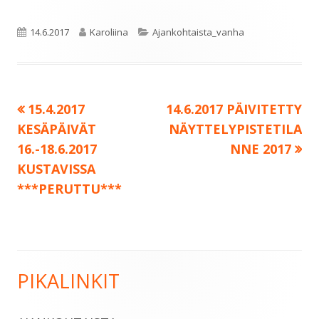
Julkaistu
Kirjoittaja
Kategoriat
14.6.2017
Karoliina
Ajankohtaista_vanha
Edellinen:
Seuraava:
15.4.2017
14.6.2017 PÄIVITETTY
Artikkelien
KESÄPÄIVÄT
NÄYTTELYPISTETILA
selaus
16.-18.6.2017
NNE 2017
KUSTAVISSA
***PERUTTU***
PIKALINKIT
Sivupalkki