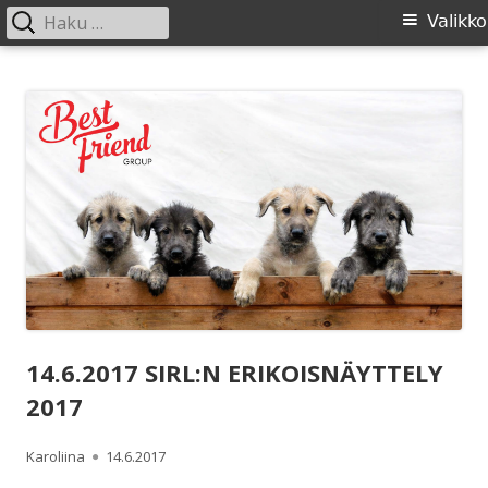
Haku:
Ensisijainen
Valikko
valikko
Siirry
SIRL ry
Suomen Irlanninsusikoirat ry:n sivusto
sisältöön
14.6.2017 SIRL:N ERIKOISNÄYTTELY
2017
Kirjoittaja
Julkaistu
Karoliina
14.6.2017