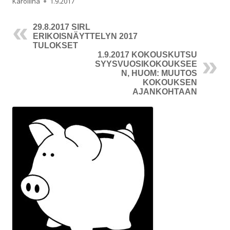
Kirjoittaja
Julkaistu
Karoliina
1.9.2017
29.8.2017 SIRL
ERIKOISNÄYTTELYN 2017
TULOKSET
1.9.2017 KOKOUSKUTSU
SYYSVUOSIKOKOUKSEE
N, HUOM: MUUTOS
KOKOUKSEN
AJANKOHTAAN