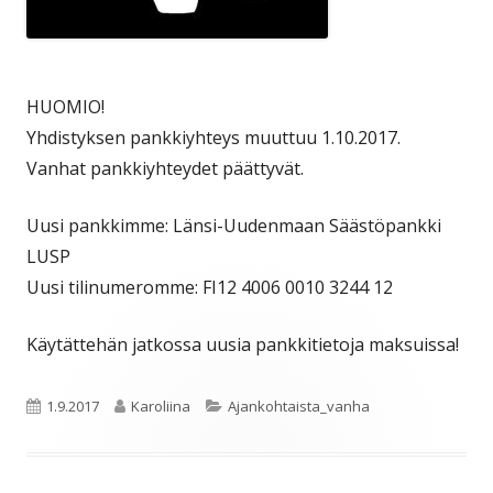
HUOMIO!
Yhdistyksen pankkiyhteys muuttuu 1.10.2017.
Vanhat pankkiyhteydet päättyvät.
Uusi pankkimme: Länsi-Uudenmaan Säästöpankki
LUSP
Uusi tilinumeromme: FI12 4006 0010 3244 12
Käytättehän jatkossa uusia pankkitietoja maksuissa!
Julkaistu
Kirjoittaja
Kategoriat
1.9.2017
Karoliina
Ajankohtaista_vanha