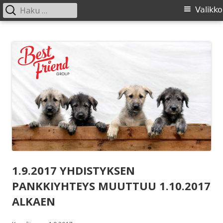
Haku:
Ensisijainen
Valikko
valikko
Siirry
SIRL ry
Suomen Irlanninsusikoirat ry:n sivusto
sisältöön
1.9.2017 YHDISTYKSEN
PANKKIYHTEYS MUUTTUU 1.10.2017
ALKAEN