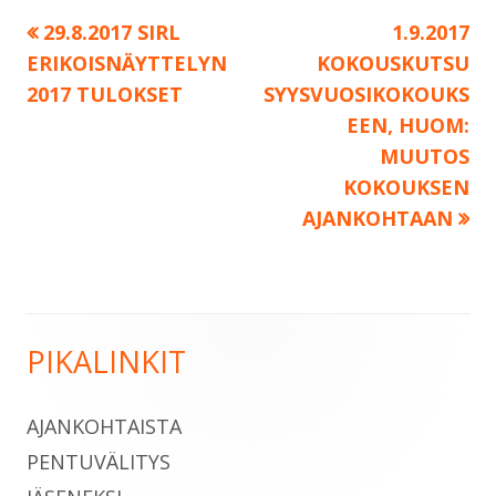
Edellinen:
Seuraava:
29.8.2017 SIRL
1.9.2017
Artikkelien
ERIKOISNÄYTTELYN
KOKOUSKUTSU
selaus
2017 TULOKSET
SYYSVUOSIKOKOUKS
EEN, HUOM:
MUUTOS
KOKOUKSEN
AJANKOHTAAN
PIKALINKIT
Sivupalkki
AJANKOHTAISTA
PENTUVÄLITYS