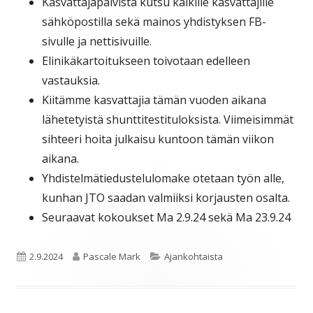
Kasvattajapäivistä kutsu kaikille kasvattajille
sähköpostilla sekä mainos yhdistyksen FB-
sivulle ja nettisivuille.
Elinikäkartoitukseen toivotaan edelleen
vastauksia.
Kiitämme kasvattajia tämän vuoden aikana
lähetetyistä shunttitestituloksista. Viimeisimmät
sihteeri hoita julkaisu kuntoon tämän viikon
aikana.
Yhdistelmätiedustelulomake otetaan työn alle,
kunhan JTO saadan valmiiksi korjausten osalta.
Seuraavat kokoukset Ma 2.9.24 sekä Ma 23.9.24
Julkaistu
Kirjoittaja
Kategoriat
2.9.2024
Pascale Mark
Ajankohtaista