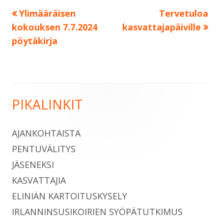
Edellinen:
Seuraava:
Ylimääräisen
Tervetuloa
Artikkelien
kokouksen 7.7.2024
kasvattajapäiville
selaus
pöytäkirja
PIKALINKIT
Sivupalkki
AJANKOHTAISTA
PENTUVÄLITYS
JÄSENEKSI
KASVATTAJIA
ELINIÄN KARTOITUSKYSELY
IRLANNINSUSIKOIRIEN SYÖPÄTUTKIMUS