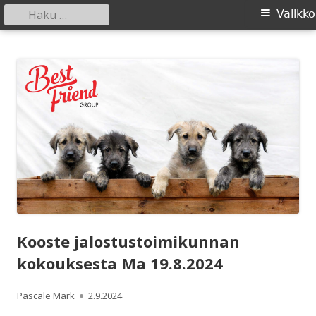
Haku:
Ensisijainen
Valikko
valikko
Siirry
SIRL ry
Suomen Irlanninsusikoirat ry:n sivusto
sisältöön
Kooste jalostustoimikunnan
kokouksesta Ma 19.8.2024
Kirjoittaja
Julkaistu
Pascale Mark
2.9.2024