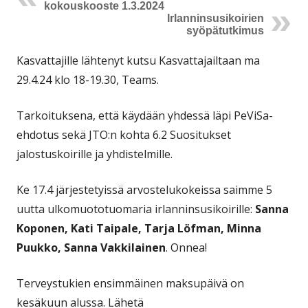
kokouskooste 1.3.2024
Irlanninsusikoirien
syöpätutkimus
Kasvattajille lähtenyt kutsu Kasvattajailtaan ma
29.4.24 klo 18-19.30, Teams.
Tarkoituksena, että käydään yhdessä läpi PeViSa-
ehdotus sekä JTO:n kohta 6.2 Suositukset
jalostuskoirille ja yhdistelmille.
Ke 17.4 järjestetyissä arvostelukokeissa saimme 5
uutta ulkomuototuomaria irlanninsusikoirille:
Sanna
Koponen, Kati Taipale, Tarja Löfman, Minna
Puukko, Sanna Vakkilainen
. Onnea!
Terveystukien ensimmäinen maksupäivä on
kesäkuun alussa. Lähetä