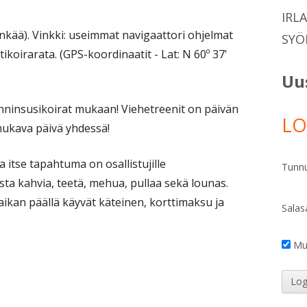
STOIMIKUNTA TIEDOTTAA!
IRL
kää). Vinkki: useimmat navigaattori ohjelmat
STOIMIKUNTA
SYÖ
ikoirarata. (GPS-koordinaatit - Lat: N 60º 37'
RAHASTO
Uu
OTIA
lanninsusikoirat mukaan! Viehetreenit on päivän
/KODINVAIHTAJAT
LO
mukava päivä yhdessä!
STULOKSIA
 itse tapahtuma on osallistujille
TYMISEN
Tunn
sta kahvia, teetä, mehua, pullaa sekä lounas.
STARKASTUS
aikan päällä käyvät käteinen, korttimaksu ja
Salas
Mui