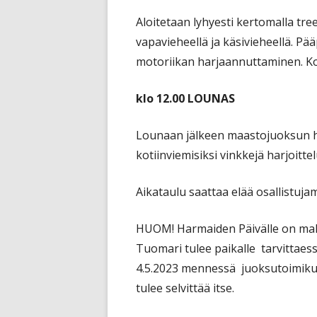
Aloitetaan lyhyesti kertomalla tre
vapavieheellä ja käsivieheellä. P
motoriikan harjaannuttaminen. Kot
klo 12.00 LOUNAS
Lounaan jälkeen maastojuoksun h
kotiinviemisiksi vinkkejä harjoitte
Aikataulu saattaa elää osallistujam
HUOM! Harmaiden Päivälle on mahdol
Tuomari tulee paikalle tarvittaes
4.5.2023 mennessä juoksutoimikun
tulee selvittää itse.