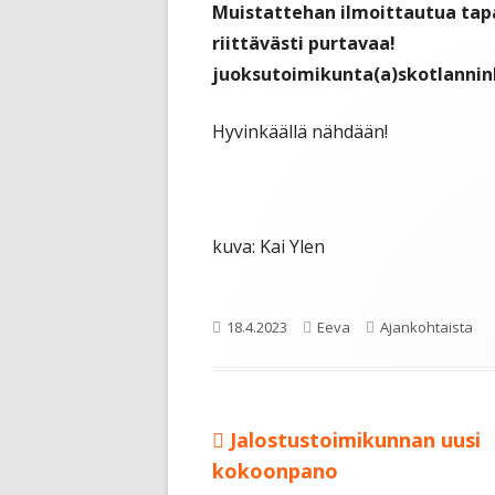
Muistattehan ilmoittautua ta
riittävästi purtavaa!
juoksutoimikunta(a)skotlanninhi
Hyvinkäällä nähdään!
kuva: Kai Ylen
Julkaistu
Kirjoittaja
Kategoriat
18.4.2023
Eeva
Ajankohtaista
Edellinen:
Jalostustoimikunnan uusi
Artikkelien
kokoonpano
selaus