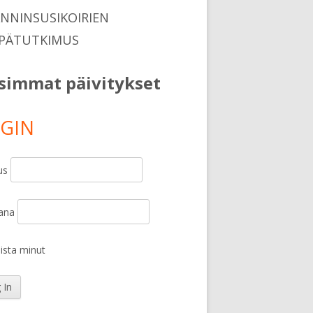
ANNINSUSIKOIRIEN
PÄTUTKIMUS
simmat päivitykset
GIN
us
ana
sta minut