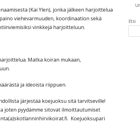
Un
enaamisesta (Kai Ylen), jonka jälkeen harjoittelua
ääpaino viehevarmuuden, koordinaation sekä
Etsi
iinviemisiksi vinkkejä harjoitteluun.
arjoittelua. Matka koiran mukaan,
luun.
äärästä ja ideoista riippuen.
lista järjestää koejuoksu sitä tarvitseville!
sa joten pyydämme sitovat ilmoittautumiset
ta(a)skotlanninhirvikoirat.fi. Koejuoksupari