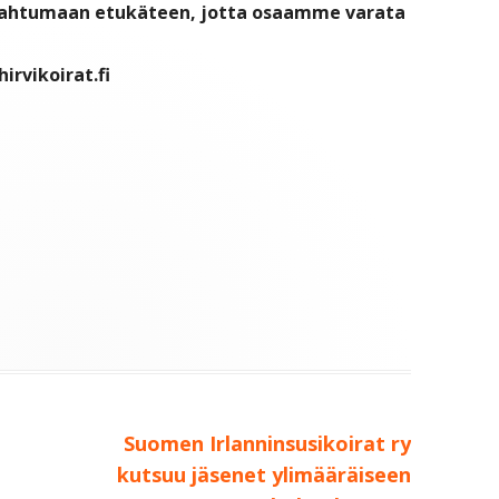
pahtumaan etukäteen, jotta osaamme varata
rvikoirat.fi
Seuraava:
Suomen Irlanninsusikoirat ry
kutsuu jäsenet ylimääräiseen