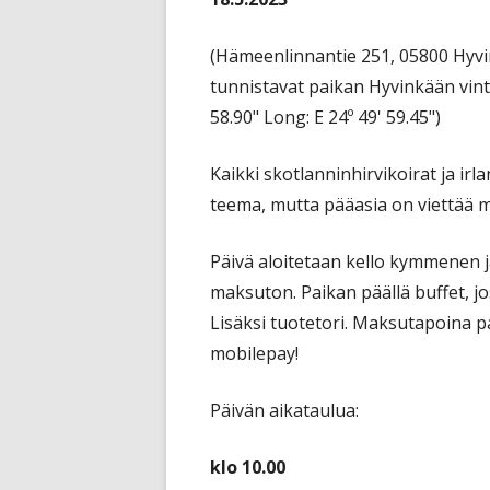
JALOSTU
(Hämeenlinnantie 251, 05800 Hyvin
JALOSTU
tunnistavat paikan Hyvinkään vintt
TERVEYS
58.90" Long: E 24º 49' 59.45")
UUTTA K
Kaikki skotlanninhirvikoirat ja ir
ETSIVÄT
teema, mutta pääasia on viettää 
TUTKIMU
Päivä aloitetaan kello kymmenen ja
KÄYTTÄY
maksuton. Paikan päällä buffet, jo
JALOSTU
Lisäksi tuotetori. Maksutapoina p
mobilepay!
Päivän aikataulua:
klo 10.00