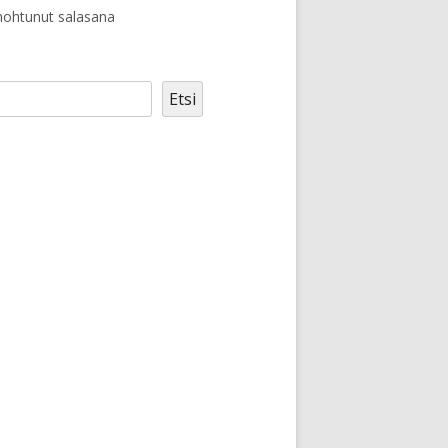
ohtunut salasana
Etsi