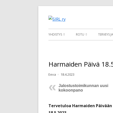
Siirry
sisältöön
Suomen Irlanninsusikoirat 
SIRL ry
Ensisijainen
YHDISTYS
ROTU
TERVEYS J
valikko
YHTEYSTIEDOT
IRLANNINSUSIKOIRA
JALOSTU
PEVISA
SÄÄNNÖT
ROTUMÄÄRITELMÄ
Harmaiden Päivä 18.5
KASVATT
JÄSENEKSI
IRLANNINSUSIKOIRAT SU
PENTUVÄ
Kirjoittaja
Julkaistu
Eeva
18.4.2023
JÄSENLEHTI
RODUN HISTORIA
JALOSTU
Jalostustoimikunnan uusi
ALUETOIMINTA
kokoonpano
SAIRAUD
TAVARAMYYNTI
YHDISTE
Tervetuloa Harmaiden Päivään H
YHTEISTYÖKUMPPANIT
18.5.2023