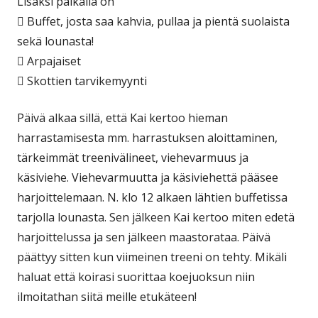
Lisäksi paikalla on
 Buffet, josta saa kahvia, pullaa ja pientä suolaista
sekä lounasta!
 Arpajaiset
 Skottien tarvikemyynti
Päivä alkaa sillä, että Kai kertoo hieman
harrastamisesta mm. harrastuksen aloittaminen,
tärkeimmät treenivälineet, viehevarmuus ja
käsiviehe. Viehevarmuutta ja käsiviehettä pääsee
harjoittelemaan. N. klo 12 alkaen lähtien buffetissa
tarjolla lounasta. Sen jälkeen Kai kertoo miten edetä
harjoittelussa ja sen jälkeen maastorataa. Päivä
päättyy sitten kun viimeinen treeni on tehty. Mikäli
haluat että koirasi suorittaa koejuoksun niin
ilmoitathan siitä meille etukäteen!