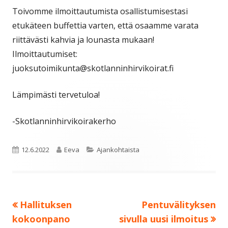
Toivomme ilmoittautumista osallistumisestasi
etukäteen buffettia varten, että osaamme varata
riittävästi kahvia ja lounasta mukaan!
Ilmoittautumiset:
juoksutoimikunta@skotlanninhirvikoirat.fi
Lämpimästi tervetuloa!
-Skotlanninhirvikoirakerho
Julkaistu
Kirjoittaja
Kategoriat
12.6.2022
Eeva
Ajankohtaista
Edellinen:
Seuraava:
Hallituksen
Pentuvälityksen
Artikkelien
kokoonpano
sivulla uusi ilmoitus