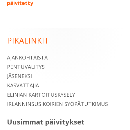
selaus
päivitetty
PIKALINKIT
Sivupalkki
AJANKOHTAISTA
PENTUVÄLITYS
JÄSENEKSI
KASVATTAJIA
ELINIÄN KARTOITUSKYSELY
IRLANNINSUSIKOIRIEN SYÖPÄTUTKIMUS
Uusimmat päivitykset