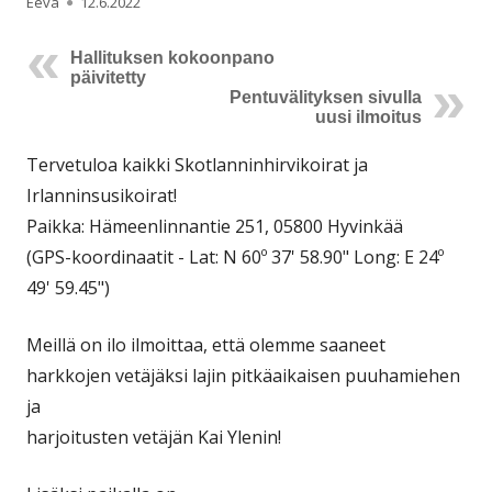
Kirjoittaja
Julkaistu
Eeva
12.6.2022
Hallituksen kokoonpano
päivitetty
Pentuvälityksen sivulla
uusi ilmoitus
Tervetuloa kaikki Skotlanninhirvikoirat ja
Irlanninsusikoirat!
Paikka: Hämeenlinnantie 251, 05800 Hyvinkää
(GPS-koordinaatit - Lat: N 60º 37' 58.90" Long: E 24º
49' 59.45")
Meillä on ilo ilmoittaa, että olemme saaneet
harkkojen vetäjäksi lajin pitkäaikaisen puuhamiehen
ja
harjoitusten vetäjän Kai Ylenin!