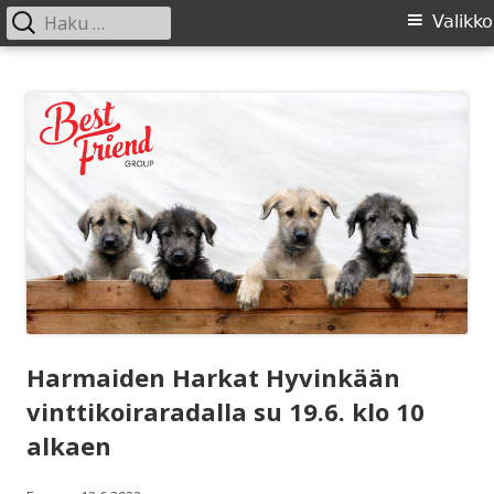
Haku:
Ensisijainen
Valikko
valikko
Siirry
SIRL ry
Suomen Irlanninsusikoirat ry:n sivusto
sisältöön
Harmaiden Harkat Hyvinkään
vinttikoiraradalla su 19.6. klo 10
alkaen