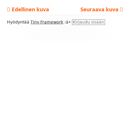
Edellinen kuva
Seuraava kuva
Alapalkin
Hyödyntää
Tiny Framework
:ä
•
Kirjaudu sisään
sisältö