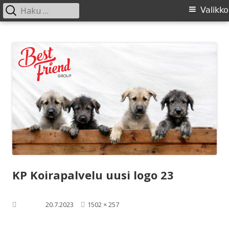
Haku:
Ensisijainen
Valikko
valikko
Siirry
SIRL ry
Suomen Irlanninsusikoirat ry:n sivusto
sisältöön
KP Koirapalvelu uusi logo 23
Täysikokoinen
Julkaistu
20.7.2023
1502 × 257