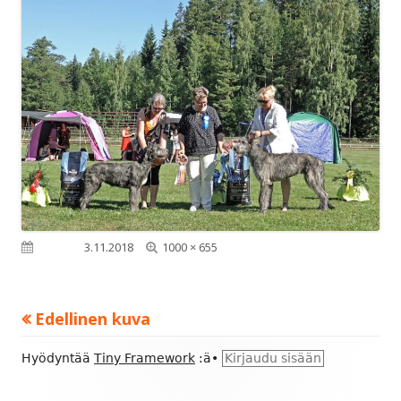
Täysikokoinen
Julkaistu
3.11.2018
1000 × 655
Edellinen kuva
Alapalkin
Hyödyntää
Tiny Framework
:ä
•
Kirjaudu sisään
sisältö