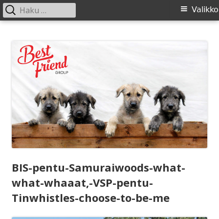
Haku:
Ensisijainen
Valikko
valikko
Siirry
SIRL ry
Suomen Irlanninsusikoirat ry:n sivusto
sisältöön
BIS-pentu-Samuraiwoods-what-
what-whaaat,-VSP-pentu-
Tinwhistles-choose-to-be-me