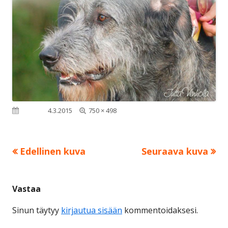
Täysikokoinen
Julkaistu
4.3.2015
750 × 498
Edellinen kuva
Seuraava kuva
Vastaa
Sinun täytyy
kirjautua sisään
kommentoidaksesi.