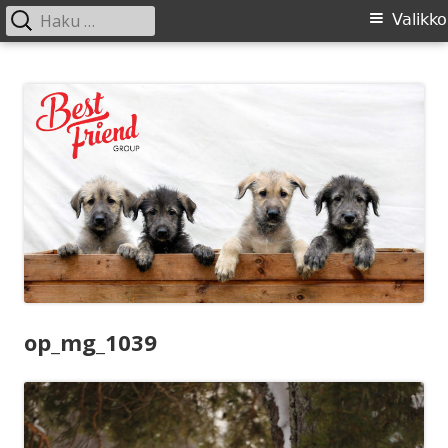
Haku:
Ensisijainen
Valikko
valikko
Siirry
SIRL ry
Suomen Irlanninsusikoirat ry:n sivusto
sisältöön
op_mg_1039