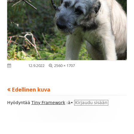
Täysikokoinen
Julkaistu
12.9.2022
2560 × 1707
Edellinen kuva
Alapalkin
Hyödyntää
Tiny Framework
:ä
•
Kirjaudu sisään
sisältö