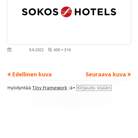
Täysikokoinen
Julkaistu
9.6.2022
600 × 314
Edellinen kuva
Seuraava kuva
Alapalkin
Hyödyntää
Tiny Framework
:ä
•
Kirjaudu sisään
sisältö