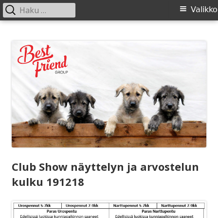
Haku:
Ensisijainen
Valikko
valikko
Siirry
SIRL ry
Suomen Irlanninsusikoirat ry:n sivusto
sisältöön
Club Show näyttelyn ja arvostelun
kulku 191218