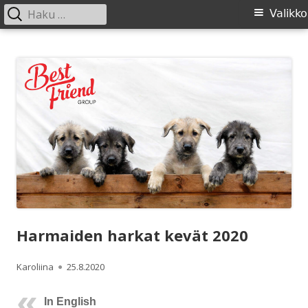
Haku:
Ensisijainen
Valikko
valikko
Siirry
SIRL ry
Suomen Irlanninsusikoirat ry:n sivusto
sisältöön
Harmaiden harkat kevät 2020
Kirjoittaja
Julkaistu
Karoliina
25.8.2020
In English