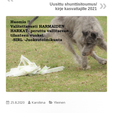
Uusittu shunttisitoumus/
kirje kasvattajille 2021
Julkaistu
Kirjoittaja
Kategoriat
25.8.2020
Karoliina
Yleinen