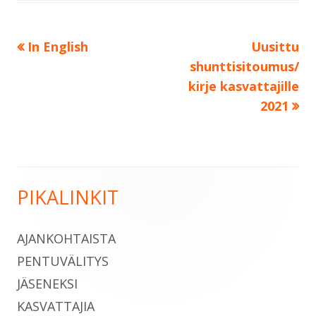
Edellinen:
Seuraava:
In English
Uusittu
Artikkelien
shunttisitoumus/
selaus
kirje kasvattajille
2021
PIKALINKIT
Sivupalkki
AJANKOHTAISTA
PENTUVÄLITYS
JÄSENEKSI
KASVATTAJIA