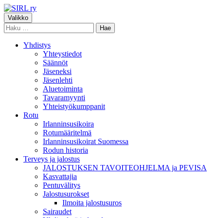
Siirry
sisältöön
Ensisijainen
Valikko
SIRL ry
Suomen Irlanninsusikoirat ry:n sivusto
Haku:
valikko
Yhdistys
Yhteystiedot
Säännöt
Jäseneksi
Jäsenlehti
Aluetoiminta
Tavaramyynti
Yhteistyökumppanit
Rotu
Irlanninsusikoira
Rotumääritelmä
Irlanninsusikoirat Suomessa
Rodun historia
Terveys ja jalostus
JALOSTUKSEN TAVOITEOHJELMA ja PEVISA
Kasvattajia
Pentuvälitys
Jalostusurokset
Ilmoita jalostusuros
Sairaudet