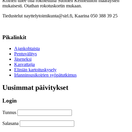
Koirien tulee olla rokotettuna Suomen Kennelliiton määräysten
mukaisesti. Otathan rokotuskortin mukaan.
Tiedustelut nayttelytoimikunta@sirl.fi, Kaarina 050 388 39 25
Sivupalkki
Pikalinkit
Ajankohtaista
Pentuvälitys
Jäseneksi
Kasvattajia
Eliniän kartoituskysely
Irlanninsusikoirien syöpätutkimus
Uusimmat päivitykset
Login
Tunnus
Salasana