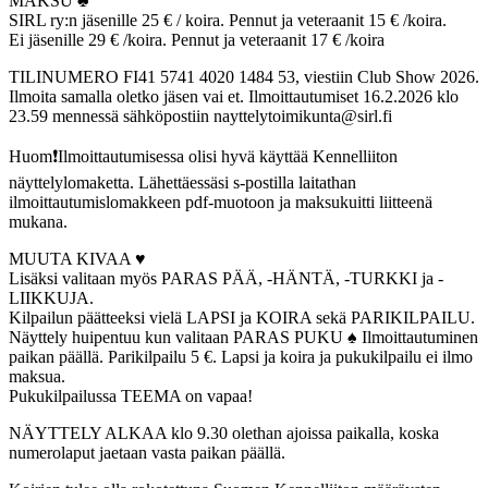
MAKSU ♣️
SIRL ry:n jäsenille 25 € / koira. Pennut ja veteraanit 15 € /koira.
Ei jäsenille 29 € /koira. Pennut ja veteraanit 17 € /koira
TILINUMERO FI41 5741 4020 1484 53, viestiin Club Show 2026.
Ilmoita samalla oletko jäsen vai et. Ilmoittautumiset 16.2.2026 klo
23.59 mennessä sähköpostiin nayttelytoimikunta@sirl.fi
Huom❗️Ilmoittautumisessa olisi hyvä käyttää Kennelliiton
näyttelylomaketta. Lähettäessäsi s-postilla laitathan
ilmoittautumislomakkeen pdf-muotoon ja maksukuitti liitteenä
mukana.
MUUTA KIVAA ♥️
Lisäksi valitaan myös PARAS PÄÄ, -HÄNTÄ, -TURKKI ja -
LIIKKUJA.
Kilpailun päätteeksi vielä LAPSI ja KOIRA sekä PARIKILPAILU.
Näyttely huipentuu kun valitaan PARAS PUKU ♠️ Ilmoittautuminen
paikan päällä. Parikilpailu 5 €. Lapsi ja koira ja pukukilpailu ei ilmo
maksua.
Pukukilpailussa TEEMA on vapaa!
NÄYTTELY ALKAA klo 9.30 olethan ajoissa paikalla, koska
numerolaput jaetaan vasta paikan päällä.