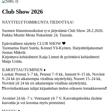
Club Show 2026
NÄYTTELYTOIMIKUNTA TIEDOTTAA!
Suomen Irlanninsusikoirat ry:n järjestämä Club Show 28.2.2026.
Paikka Mustin Mesta Nukarintie 24, Tuusula.
Epävirallinen näyttely CLUB SHOW 🖤
Tuomarina Harri Sutela, Kennel Yli-Kymen. Harjoittelijatuomari
Joonas Mäkelä.
Kirjoittava kehäsihteeri Kaija Linturi & pyörittävä kehäsihteeri
Maija Uotila.
ILMOITTAUTUMINEN ♦️
Luokat: Pennut 5–7 kk, Pennut 7–9 kk, Juniorit 9–15 kk, Noviisit
9–24 kk (ei aikaisempia virallisia näyttelyitä), Nuoret 15–24 kk,
Noviisit yli 24 kk (ei aikaisempia virallisia näyttelyitä),
❗️Noviisiluokkaan tulijat kirjaattehan tiedon erikseen lomakkeeseen❗️
Avoimet 24 kk -7 v. Veteraanit yli 7 V, Kasvattajaluokka (kolme
kasvattia ja voi koostua myös pennuista)