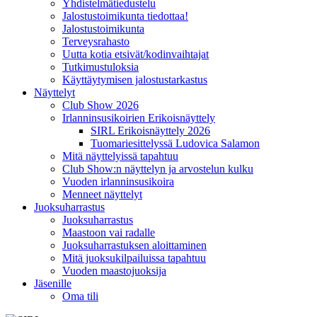
Yhdistelmätiedustelu
Jalostustoimikunta tiedottaa!
Jalostustoimikunta
Terveysrahasto
Uutta kotia etsivät/kodinvaihtajat
Tutkimustuloksia
Käyttäytymisen jalostustarkastus
Näyttelyt
Club Show 2026
Irlanninsusikoirien Erikoisnäyttely
SIRL Erikoisnäyttely 2026
Tuomariesittelyssä Ludovica Salamon
Mitä näyttelyissä tapahtuu
Club Show:n näyttelyn ja arvostelun kulku
Vuoden irlanninsusikoira
Menneet näyttelyt
Juoksuharrastus
Juoksuharrastus
Maastoon vai radalle
Juoksuharrastuksen aloittaminen
Mitä juoksukilpailuissa tapahtuu
Vuoden maastojuoksija
Jäsenille
Oma tili