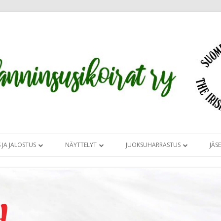
 JA JALOSTUS
NÄYTTELYT
JUOKSUHARRASTUS
JÄS
TUKSEN TAVOITEOHJELMA JA
CLUB SHOW 2026
JUOKSUHARRASTUS
OM
A
IRLANNINSUSIKOIRIEN
MAASTOON VAI RADALLE
SIRL ERIKOISN
TTAJIA
ERIKOISNÄYTTELY
SUOMESSA
JUOKSUHARRASTUKSEN
TUOMARIESIT
VÄLITYS
MITÄ NÄYTTELYISSÄ TAPAHTUU
ALOITTAMINEN
SALAMON