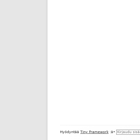
Alapalkin
Hyödyntää
Tiny Framework
:ä
•
Kirjaudu sis