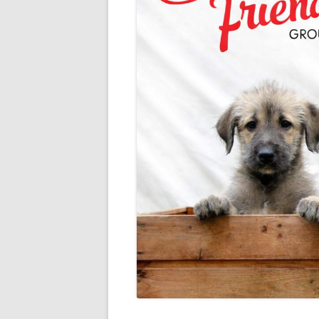
JÄSENLEHTI
RODUN HISTORIA
JALOS
ALUETOIMINTA
SAIRA
TAVARAMYYNTI
YHDIS
YHTEISTYÖKUMPPANIT
JALOS
JALOS
TERVE
UUTTA
ETSIV
TUTKI
KÄYTT
JALOS