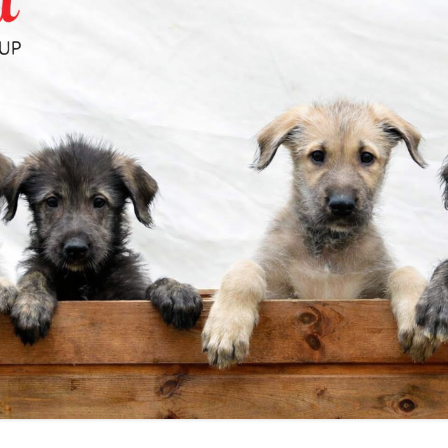
TUSUROKSET
CLUB SHOW:N NÄYTTELYN JA
ILMOITA JALOSTUSUROS
MITÄ JUOKSUKILPAILUISSA TAPA
ARVOSTELUN KULKU
UDET
VUODEN MAASTOJUOKSIJA
VUODEN IRLANNINSUSIKOIRA
TELMÄTIEDUSTELU
MENNEET NÄYTTELYT
TUSTOIMIKUNTA TIEDOTTAA!
TUSTOIMIKUNTA
YSRAHASTO
 KOTIA
ÄT/KODINVAIHTAJAT
MUSTULOKSIA
ÄYTYMISEN
TUSTARKASTUS