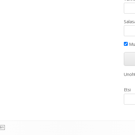
Salas
Mui
Unoht
Etsi
ään