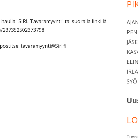
PI
Si
aulla "SIRL Tavaramyynti" tai suoralla linkillä:
AJA
s/237352502373798
PEN
JÄS
stitse: tavaramyynti@Sirl.fi
KAS
ELI
IRL
SYÖ
Uu
LO
Tunn