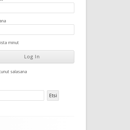
ana
sta minut
unut salasana
Etsi