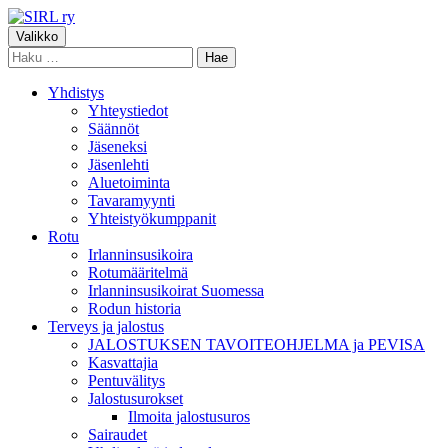
Siirry
sisältöön
Ensisijainen
Valikko
SIRL ry
Suomen Irlanninsusikoirat ry:n sivusto
Haku:
valikko
Yhdistys
Yhteystiedot
Säännöt
Jäseneksi
Jäsenlehti
Aluetoiminta
Tavaramyynti
Yhteistyökumppanit
Rotu
Irlanninsusikoira
Rotumääritelmä
Irlanninsusikoirat Suomessa
Rodun historia
Terveys ja jalostus
JALOSTUKSEN TAVOITEOHJELMA ja PEVISA
Kasvattajia
Pentuvälitys
Jalostusurokset
Ilmoita jalostusuros
Sairaudet