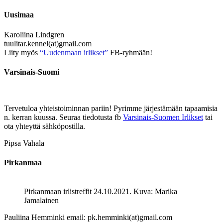
Uusimaa
Karoliina Lindgren
tuulitar.kennel(at)gmail.com
Liity myös
“Uudenmaan irlikset”
FB-ryhmään!
Varsinais-Suomi
Tervetuloa yhteistoiminnan pariin! Pyrimme järjestämään tapaamisia
n. kerran kuussa. Seuraa tiedotusta fb
Varsinais-Suomen Irlikset
tai
ota yhteyttä sähköpostilla.
Pipsa Vahala
Pirkanmaa
Pirkanmaan irlistreffit 24.10.2021. Kuva: Marika
Jamalainen
Pauliina Hemminki email: pk.hemminki(at)gmail.com