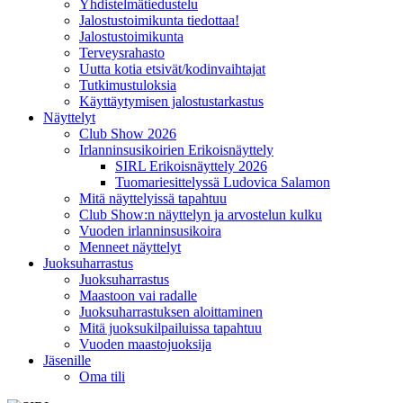
Yhdistelmätiedustelu
Jalostustoimikunta tiedottaa!
Jalostustoimikunta
Terveysrahasto
Uutta kotia etsivät/kodinvaihtajat
Tutkimustuloksia
Käyttäytymisen jalostustarkastus
Näyttelyt
Club Show 2026
Irlanninsusikoirien Erikoisnäyttely
SIRL Erikoisnäyttely 2026
Tuomariesittelyssä Ludovica Salamon
Mitä näyttelyissä tapahtuu
Club Show:n näyttelyn ja arvostelun kulku
Vuoden irlanninsusikoira
Menneet näyttelyt
Juoksuharrastus
Juoksuharrastus
Maastoon vai radalle
Juoksuharrastuksen aloittaminen
Mitä juoksukilpailuissa tapahtuu
Vuoden maastojuoksija
Jäsenille
Oma tili