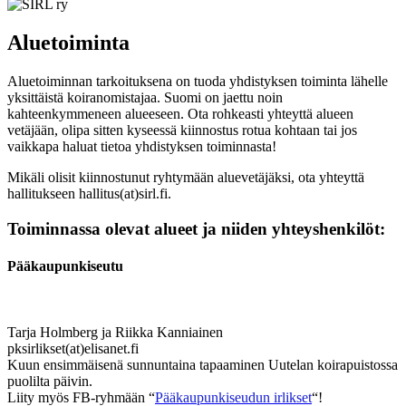
Aluetoiminta
Aluetoiminnan tarkoituksena on tuoda yhdistyksen toiminta lähelle
yksittäistä koiranomistajaa. Suomi on jaettu noin
kahteenkymmeneen alueeseen. Ota rohkeasti yhteyttä alueen
vetäjään, olipa sitten kyseessä kiinnostus rotua kohtaan tai jos
vaikkapa haluat tietoa yhdistyksen toiminnasta!
Mikäli olisit kiinnostunut ryhtymään aluevetäjäksi, ota yhteyttä
hallitukseen hallitus(at)sirl.fi.
Toiminnassa olevat alueet ja niiden yhteyshenkilöt:
Pääkaupunkiseutu
Tarja Holmberg ja Riikka Kanniainen
pksirlikset(at)elisanet.fi
Kuun ensimmäisenä sunnuntaina tapaaminen Uutelan koirapuistossa
puolilta päivin.
Liity myös FB-ryhmään “
Pääkaupunkiseudun irlikset
“!