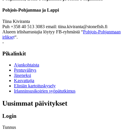
Pohjois-Pohjanmaa ja
Lappi
Tiina Kiviranta
Puh +358 40 513 3083 email: tiina.kiviranta@stonefish.fi
Alueen irlisharrastajia löytyy FB-ryhmästä “
Pohjois-Pohjanmaan
irlikse
t
“.
-
Sivupalkki
Pikalinkit
Ajankohtaista
Pentuvälitys
Jäseneksi
Kasvattajia
Eliniän kartoituskysely
Irlanninsusikoirien syöpätutkimus
Uusimmat päivitykset
Login
Tunnus