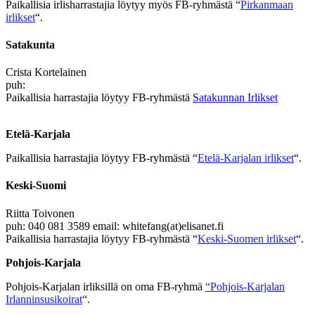
Paikallisia irlisharrastajia löytyy myös FB-ryhmästä “
Pirkanmaan
irlikset
“.
Satakunta
Crista Kortelainen
puh:
Paikallisia harrastajia löytyy FB-ryhmästä
Satakunnan Irlikset
Etelä-Karjala
Paikallisia harrastajia löytyy FB-ryhmästä “
Etelä-Karjalan irlikset
“.
Keski-Suomi
Riitta Toivonen
puh: 040 081 3589 email: whitefang(at)elisanet.fi
Paikallisia harrastajia löytyy FB-ryhmästä “
Keski-Suomen irlikset
“.
Pohjois-Karjala
Pohjois-Karjalan irliksillä on oma FB-ryhmä
“Pohjois-Karjalan
Irlanninsusikoirat
“.