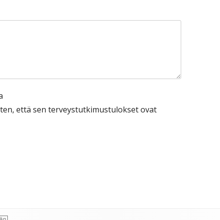
a
ten, että sen terveystutkimustulokset ovat
ään