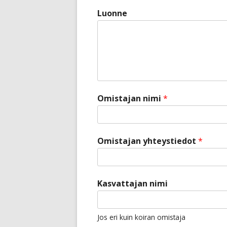
Luonne
Omistajan nimi
*
Omistajan yhteystiedot
*
*
Kasvattajan nimi
t
e
Jos eri kuin koiran omistaja
r