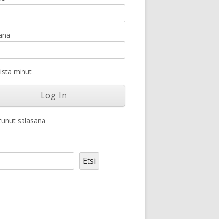
ana
sta minut
unut salasana
Etsi