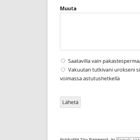
v
Muuta
e
y
s
t
u
t
Saatavilla vain pakastesperma
k
Vakuutan tutkivani urokseni si
i
voimassa astutushetkellä
m
u
s
Lähetä
t
u
l
o
Alapalkin
Hyödyntää
Tiny Framework
:ä
•
Kirjaudu sis