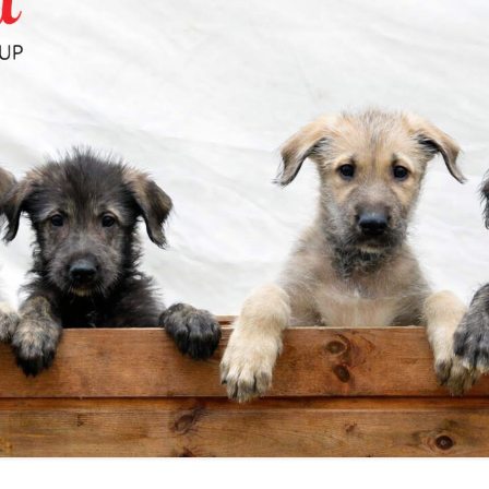
USUROKSET
CLUB SHOW:N NÄYTTELYN JA
ILMOITA JALOSTUSUROS
MITÄ JUOKSUKILPAILUISSA TAPAHT
ARVOSTELUN KULKU
ET
VUODEN MAASTOJUOKSIJA
VUODEN IRLANNINSUSIKOIRA
LMÄTIEDUSTELU
MENNEET NÄYTTELYT
STOIMIKUNTA TIEDOTTAA!
STOIMIKUNTA
RAHASTO
OTIA
/KODINVAIHTAJAT
STULOKSIA
TYMISEN
STARKASTUS