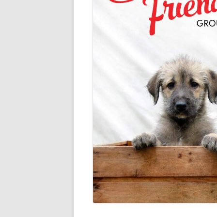
JÄSENLEHTI
RODUN HISTORIA
JALOST
ALUETOIMINTA
SAIRAUD
TAVARAMYYNTI
YHDISTE
YHTEISTYÖKUMPPANIT
JALOSTU
JALOSTU
TERVEYS
UUTTA K
ETSIVÄT
TUTKIMU
KÄYTTÄY
JALOSTU