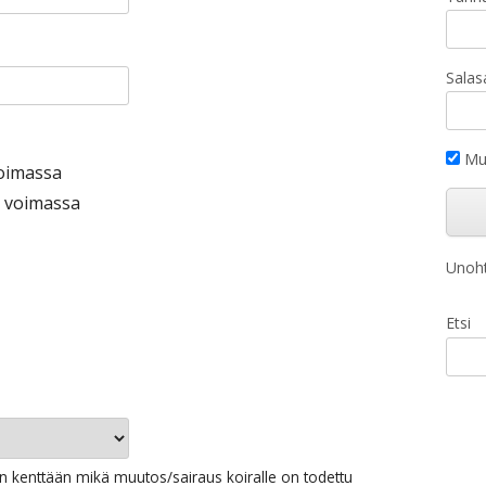
Salas
Mui
voimassa
i voimassa
Unoht
Etsi
aan kenttään mikä muutos/sairaus koiralle on todettu