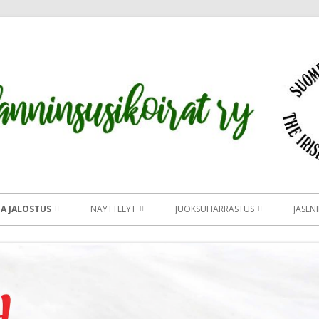
JA JALOSTUS
NÄYTTELYT
JUOKSUHARRASTUS
JÄSENI
KSEN TAVOITEOHJELMA JA
CLUB SHOW 2026
JUOKSUHARRASTUS
OMA 
IRLANNINSUSIKOIRIEN
MAASTOON VAI RADALLE
SIRL ERIKOISN
AJIA
ERIKOISNÄYTTELY
OMESSA
JUOKSUHARRASTUKSEN
TUOMARIESITT
LITYS
MITÄ NÄYTTELYISSÄ TAPAHTUU
ALOITTAMINEN
SALAMON