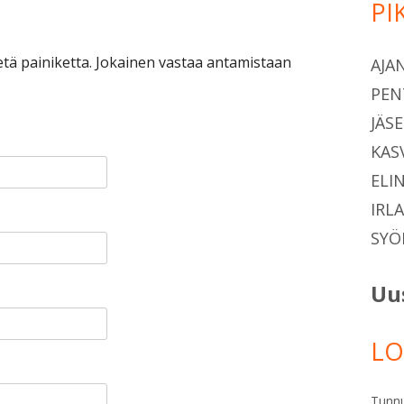
PI
Si
etä painiketta. Jokainen vastaa antamistaan
AJA
PEN
JÄS
KAS
ELI
IRL
SYÖ
Uu
LO
Tunn