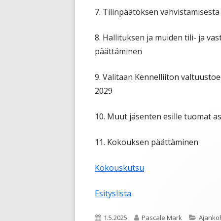
7. Tilinpäätöksen vahvistamisest
8. Hallituksen ja muiden tili- ja
päättäminen
9. Valitaan Kennelliiton valtuusto
2029
10. Muut jäsenten esille tuomat a
11. Kokouksen päättäminen
Kokouskutsu
Esityslista
Julkaistu
Kirjoittaja
Kategor
1.5.2025
Pascale Mark
Ajanko