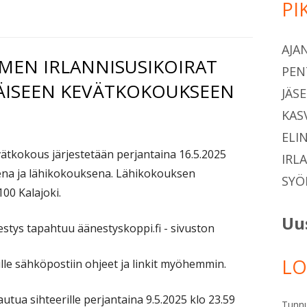
PI
Si
AJA
EN IRLANNISUSIKOIRAT
PEN
ÄISEEN KEVÄTKOKOUKSEEN
JÄS
KAS
ELI
tkokous järjestetään perjantaina 16.5.2025
IRL
na ja lähikokouksena. Lähikokouksen
SYÖ
00 Kalajoki.
Uu
tys tapahtuu äänestyskoppi.fi - sivuston
LO
ille sähköpostiin ohjeet ja linkit myöhemmin.
tautua sihteerille perjantaina 9.5.2025 klo 23.59
Tunn