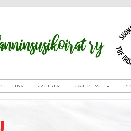
JA JALOSTUS
NÄYTTELYT
JUOKSUHARRASTUS
JÄSE
UKSEN TAVOITEOHJELMA JA
CLUB SHOW 2026
JUOKSUHARRASTUS
OMA
IRLANNINSUSIKOIRIEN
MAASTOON VAI RADALLE
SIRL ERIKOISNÄ
TAJIA
ERIKOISNÄYTTELY
UOMESSA
JUOKSUHARRASTUKSEN
TUOMARIESITT
ÄLITYS
MITÄ NÄYTTELYISSÄ TAPAHTUU
ALOITTAMINEN
SALAMON