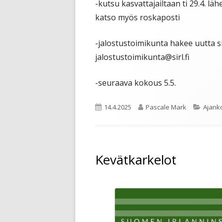
-kutsu kasvattajailtaan ti 29.4. läh
katso myös roskaposti
-jalostustoimikunta hakee uutta si
jalostustoimikunta@sirl.fi
-seuraava kokous 5.5.
Julkaistu
Kirjoittaja
Katego
14.4.2025
Pascale Mark
Ajank
Kevätkarkelot