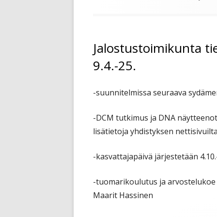
Jalostustoimikunta t
9.4.-25.
-suunnitelmissa seuraava sydämen 
-DCM tutkimus ja DNA näytteenotto 
lisätietoja yhdistyksen nettisivuil
-kasvattajapäivä järjestetään 4.10
-tuomarikoulutus ja arvostelukoe jä
Maarit Hassinen