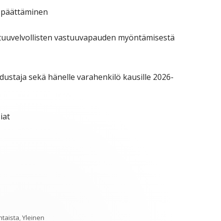
a päättäminen
 vastuuvelvollisten vastuuvapauden myöntämisestä
edustaja sekä hänelle varahenkilö kausille 2026-
siat
iat
htaista
,
Yleinen