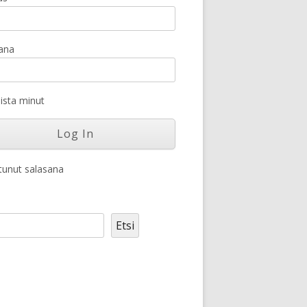
ana
sta minut
unut salasana
Etsi