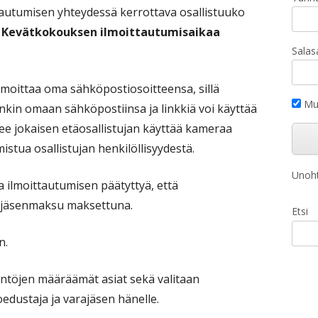
ttautumisen yhteydessä kerrottava osallistuuko
 Kevätkokouksen ilmoittautumisaikaa
Salas
ilmoittaa oma sähköpostiosoitteensa, sillä
Mui
inkin omaan sähköpostiinsa ja linkkiä voi käyttää
ee jokaisen etäosallistujan käyttää kameraa
istua osallistujan henkilöllisyydestä.
Unoht
a ilmoittautumisen päätyttyä, että
5 jäsenmaksu maksettuna.
Etsi
n.
ntöjen määräämät asiat sekä valitaan
edustaja ja varajäsen hänelle.