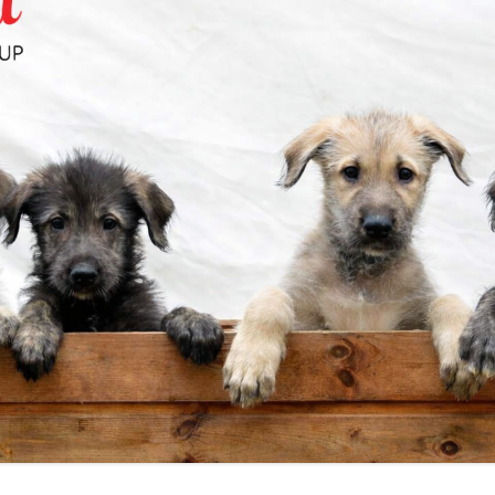
USUROKSET
CLUB SHOW:N NÄYTTELYN JA
ILMOITA JALOSTUSUROS
MITÄ JUOKSUKILPAILUISSA TAPAH
ARVOSTELUN KULKU
DET
VUODEN MAASTOJUOKSIJA
VUODEN IRLANNINSUSIKOIRA
ELMÄTIEDUSTELU
MENNEET NÄYTTELYT
USTOIMIKUNTA TIEDOTTAA!
USTOIMIKUNTA
YSRAHASTO
KOTIA
T/KODINVAIHTAJAT
USTULOKSIA
ÄYTYMISEN
USTARKASTUS