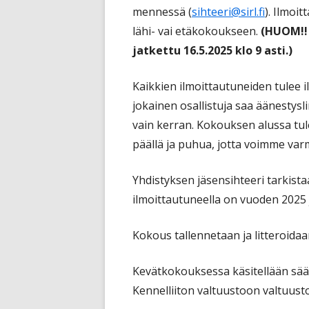
mennessä (
sihteeri@sirl.fi
). Ilmoi
lähi- vai etäkokoukseen.
(HUOM!!
jatkettu 16.5.2025 klo 9 asti.)
Kaikkien ilmoittautuneiden tulee 
jokainen osallistuja saa äänestysl
vain kerran. Kokouksen alussa tul
päällä ja puhua, jotta voimme varm
Yhdistyksen jäsensihteeri tarkista
ilmoittautuneella on vuoden 202
Kokous tallennetaan ja litteroidaa
Kevätkokouksessa käsitellään sää
Kennelliiton valtuustoon valtuusto