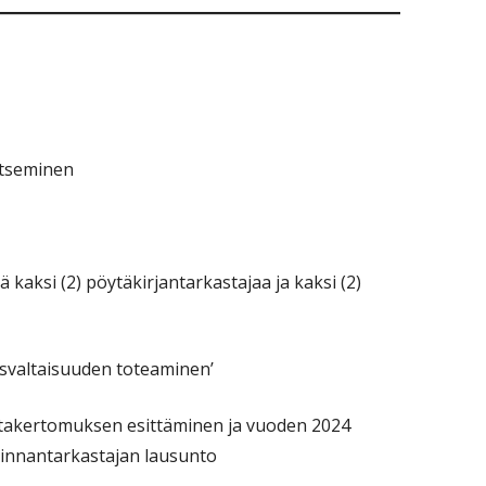
itseminen
 kaksi (2) pöytäkirjantarkastajaa ja kaksi (2)
ösvaltaisuuden toteaminen’
ntakertomuksen esittäminen ja vuoden 2024
iminnantarkastajan lausunto