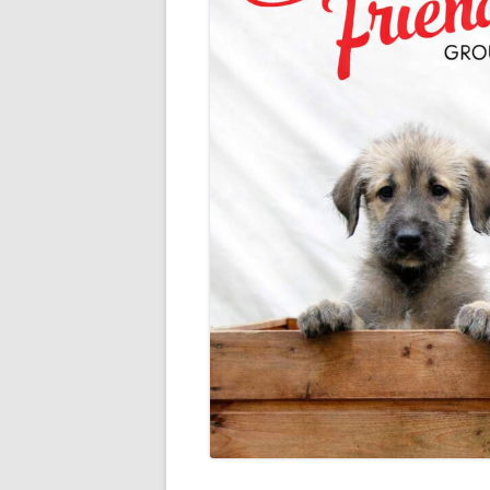
JÄSENLEHTI
RODUN HISTORIA
JALOST
ALUETOIMINTA
SAIRAU
TAVARAMYYNTI
YHDIST
YHTEISTYÖKUMPPANIT
JALOST
JALOST
TERVE
UUTTA 
ETSIVÄ
TUTKIM
KÄYTT
JALOST