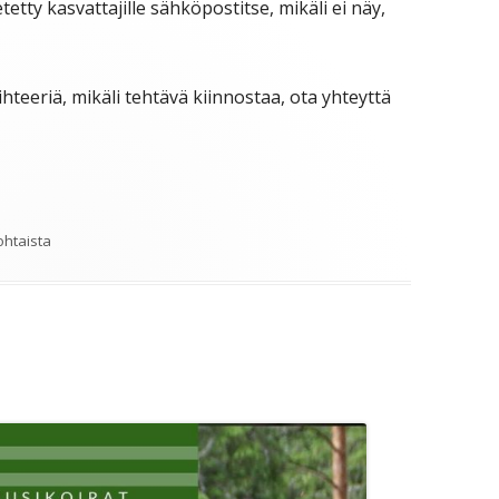
etetty kasvattajille sähköpostitse, mikäli ei näy,
hteeriä, mikäli tehtävä kiinnostaa, ota yhteyttä
riat
ohtaista