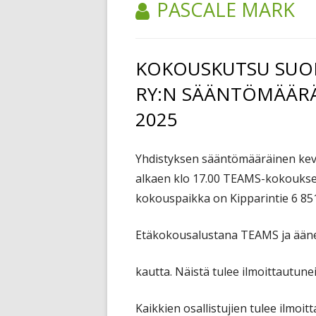
TEKIJÄ:
PASCALE MARK
KOKOUSKUTSU SUOM
RY:N SÄÄNTÖMÄÄR
2025
Yhdistyksen sääntömääräinen kevä
alkaen klo 17.00 TEAMS-kokoukse
kokouspaikka on Kipparintie 6 851
Etäkokousalustana TEAMS ja äänes
kautta. Näistä tulee ilmoittautune
Kaikkien osallistujien tulee ilmoit