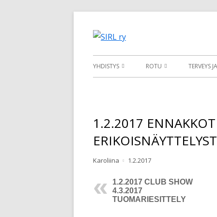
Siirry
sisältöön
Suomen Irlanninsusikoirat 
SIRL ry
Ensisijainen
YHDISTYS
ROTU
TERVEYS J
valikko
YHTEYSTIEDOT
IRLANNINSUSIKOIRA
JALOSTU
PEVISA
SÄÄNNÖT
ROTUMÄÄRITELMÄ
1.2.2017 ENNAKKOT
KASVATT
JÄSENEKSI
IRLANNINSUSIKOIRAT SU
ERIKOISNÄYTTELYST
PENTUVÄ
JÄSENLEHTI
RODUN HISTORIA
Kirjoittaja
Julkaistu
JALOSTU
Karoliina
1.2.2017
ALUETOIMINTA
SAIRAUD
1.2.2017 CLUB SHOW
TAVARAMYYNTI
4.3.2017
TUOMARIESITTELY
YHDISTE
YHTEISTYÖKUMPPANIT