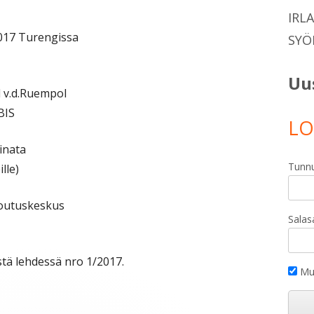
STOIMIKUNTA TIEDOTTAA!
IRL
STOIMIKUNTA
2017 Turengissa
SYÖ
RAHASTO
Uu
l v.d.Ruempol
OTIA
/KODINVAIHTAJAT
BIS
LO
STULOKSIA
inata
Tunn
lle)
TYMISEN
STARKASTUS
toutuskeskus
Salas
tä lehdessä nro 1/2017.
Mui