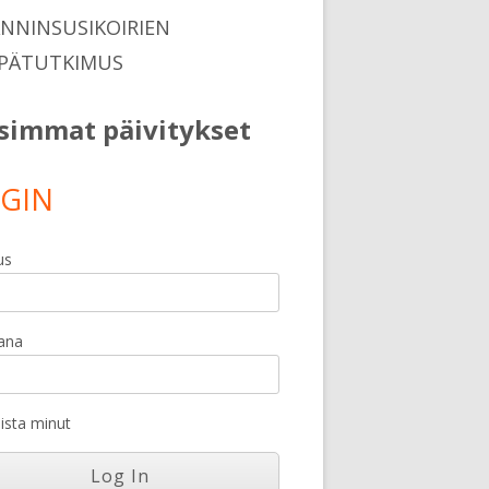
ANNINSUSIKOIRIEN
PÄTUTKIMUS
simmat päivitykset
GIN
us
ana
sta minut