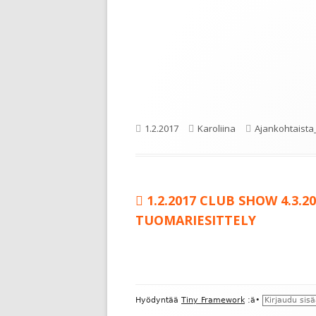
Julkaistu
Kirjoittaja
Kategoriat
1.2.2017
Karoliina
Ajankohtaist
Edellinen:
1.2.2017 CLUB SHOW 4.3.2
Artikkelien
TUOMARIESITTELY
selaus
Alapalkin
Hyödyntää
Tiny Framework
:ä
•
Kirjaudu sis