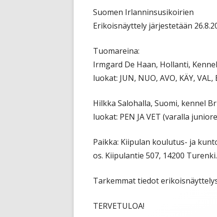
JALOSTU
Suomen Irlanninsusikoirien
JALOSTU
Erikoisnäyttely järjestetään 26.8.
TERVEYS
Tuomareina:
Irmgard De Haan, Hollanti, Kenne
UUTTA K
ETSIVÄT
luokat: JUN, NUO, AVO, KÄY, VAL, 
TUTKIMU
Hilkka Salohalla, Suomi, kennel Br
luokat: PEN JA VET (varalla juniorei
KÄYTTÄY
JALOSTU
Paikka: Kiipulan koulutus- ja kun
os. Kiipulantie 507, 14200 Turenki.
Tarkemmat tiedot erikoisnäyttelys
TERVETULOA!