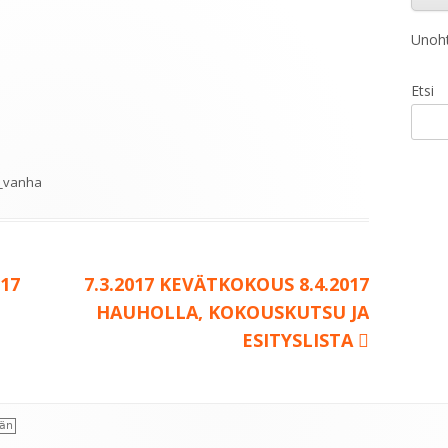
Unoht
Etsi
a_vanha
Seuraava:
017
7.3.2017 KEVÄTKOKOUS 8.4.2017
HAUHOLLA, KOKOUSKUTSU JA
ESITYSLISTA
ään