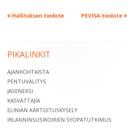
Edellinen:
Seuraava:
Hallituksen tiedote
PEVISA-tiedote
Artikkelien
selaus
PIKALINKIT
Sivupalkki
AJANKOHTAISTA
PENTUVÄLITYS
JÄSENEKSI
KASVATTAJIA
ELINIÄN KARTOITUSKYSELY
IRLANNINSUSIKOIRIEN SYÖPÄTUTKIMUS