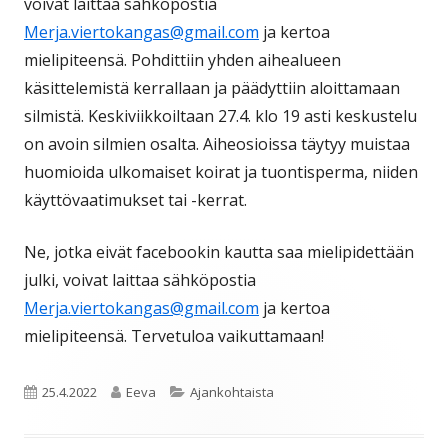
voivat laittaa sähköpostia
Merja.viertokangas@gmail.com
ja kertoa
mielipiteensä. Pohdittiin yhden aihealueen
käsittelemistä kerrallaan ja päädyttiin aloittamaan
silmistä. Keskiviikkoiltaan 27.4. klo 19 asti keskustelu
on avoin silmien osalta. Aiheosioissa täytyy muistaa
huomioida ulkomaiset koirat ja tuontisperma, niiden
käyttövaatimukset tai -kerrat.
Ne, jotka eivät facebookin kautta saa mielipidettään
julki, voivat laittaa sähköpostia
Merja.viertokangas@gmail.com
ja kertoa
mielipiteensä. Tervetuloa vaikuttamaan!
Julkaistu
Kirjoittaja
Kategoriat
25.4.2022
Eeva
Ajankohtaista