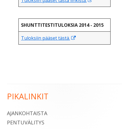
Tuloksiin pääset tästä linkistä.
uuteen
ikkunaan
SHUNTTITESTITULOKSIA 2014 - 2015
A
Tuloksiin pääset tästä.
v
a
u
t
u
u
PIKALINKIT
u
Sivupalkki
u
t
AJANKOHTAISTA
e
PENTUVÄLITYS
e