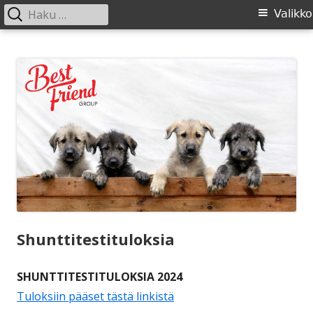
Haku:
Ensisijainen
Valikko
valikko
Siirry
SIRL ry
Suomen Irlanninsusikoirat ry:n sivusto
sisältöön
Shunttitestituloksia
SHUNTTITESTITULOKSIA 2024
Tuloksiin pääset tästä linkistä