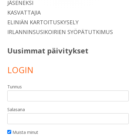
JÄSENEKSI
n
KASVATTAJIA
i
ELINIÄN KARTOITUSKYSELY
k
k
IRLANNINSUSIKOIRIEN SYÖPÄTUTKIMUS
u
n
Uusimmat päivitykset
a
a
LOGIN
n
Tunnus
Salasana
Muista minut