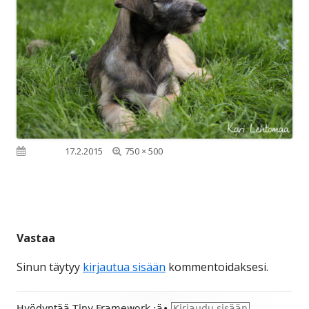
Täysikokoinen
Julkaistu
17.2.2015
750 × 500
Vastaa
Sinun täytyy
kirjautua sisään
kommentoidaksesi.
Alapalkin
Hyödyntää
Tiny Framework
:ä
•
Kirjaudu sisään