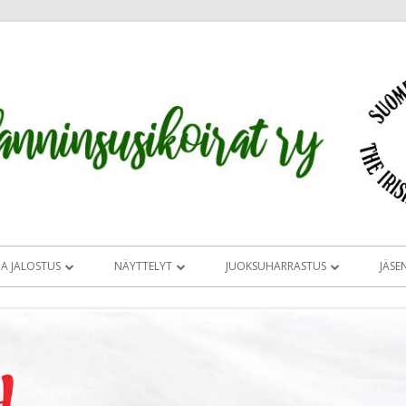
JA JALOSTUS
NÄYTTELYT
JUOKSUHARRASTUS
JÄSE
UKSEN TAVOITEOHJELMA JA
CLUB SHOW 2026
JUOKSUHARRASTUS
OMA
IRLANNINSUSIKOIRIEN
MAASTOON VAI RADALLE
SIRL ERIKOISNÄ
TAJIA
ERIKOISNÄYTTELY
UOMESSA
JUOKSUHARRASTUKSEN
TUOMARIESITT
ÄLITYS
MITÄ NÄYTTELYISSÄ TAPAHTUU
ALOITTAMINEN
SALAMON