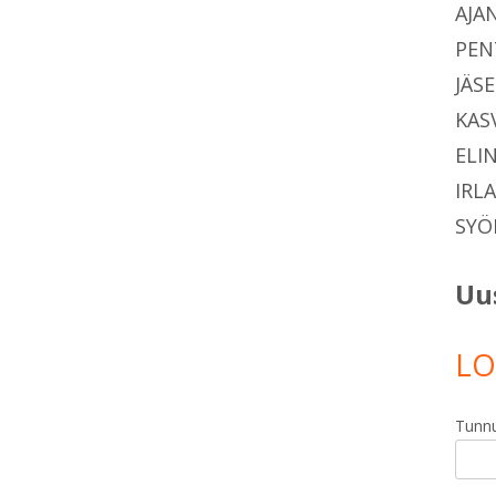
AJA
PEN
JÄS
KAS
ELI
IRL
SYÖ
Uu
LO
Tunn