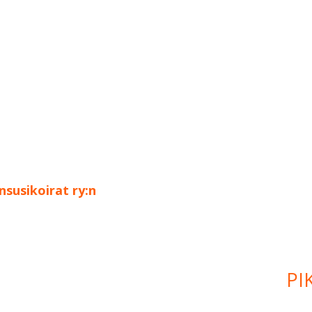
susikoirat ry:n
PI
Si