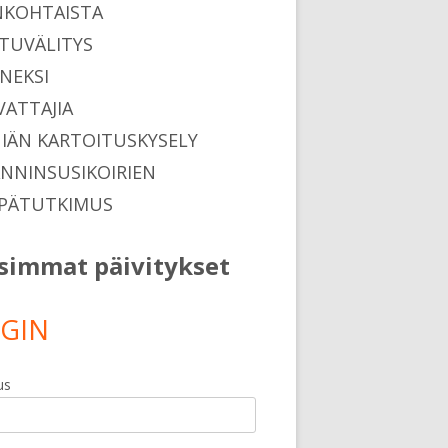
NKOHTAISTA
TUVÄLITYS
ENEKSI
VATTAJIA
NIÄN KARTOITUSKYSELY
ANNINSUSIKOIRIEN
PÄTUTKIMUS
simmat päivitykset
GIN
us