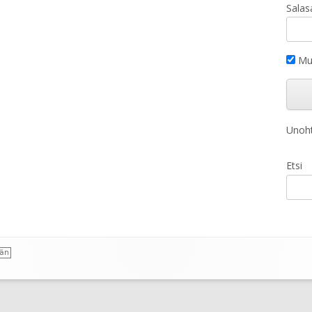
Salas
Mui
Unoht
Etsi
ään