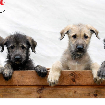
USUROKSET
CLUB SHOW:N NÄYTTELYN JA
ILMOITA JALOSTUSUROS
MITÄ JUOKSUKILPAILUISSA TAPAH
ARVOSTELUN KULKU
DET
VUODEN MAASTOJUOKSIJA
VUODEN IRLANNINSUSIKOIRA
ELMÄTIEDUSTELU
MENNEET NÄYTTELYT
USTOIMIKUNTA TIEDOTTAA!
USTOIMIKUNTA
YSRAHASTO
KOTIA
T/KODINVAIHTAJAT
USTULOKSIA
ÄYTYMISEN
USTARKASTUS