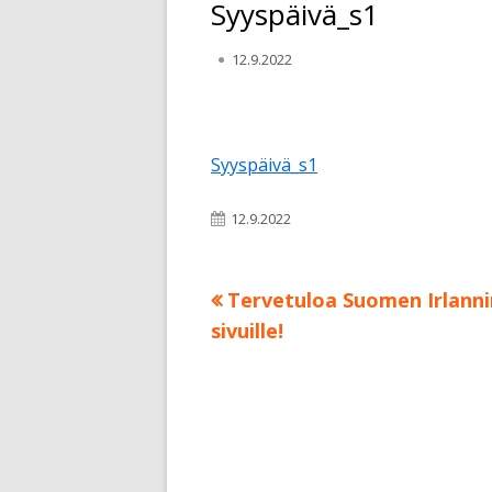
Syyspäivä_s1
Julkaistu
12.9.2022
Syyspäivä_s1
Julkaistu
12.9.2022
Edellinen:
Tervetuloa Suomen Irlannin
Artikkelien
sivuille!
selaus