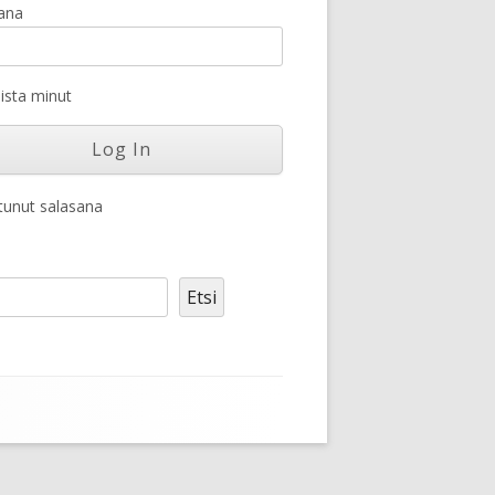
ana
sta minut
unut salasana
Etsi