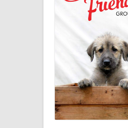
JÄSENLEHTI
RODUN HISTORIA
JALOST
ALUETOIMINTA
SAIRAU
TAVARAMYYNTI
YHDIST
YHTEISTYÖKUMPPANIT
JALOST
JALOST
TERVE
UUTTA 
ETSIVÄ
TUTKIM
KÄYTT
JALOST