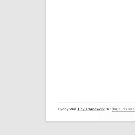
Alapalkin
Hyödyntää
Tiny Framework
:ä
•
Kirjaudu sis
sisältö