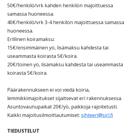
50€/henkilö/vrk kahden henkilön majoittuessa
samassa huoneessa.
40€/henkilö/vrk 3-4 henkilön majoittuessa samassa
huoneessa.
Erillinen koiramaksu:
15€/ensimmäinen yö, lisämaksu kahdesta tai
useammasta koirasta 5€/koira.
20€/toinen yö, lisämaksu kahdesta tai useammasta
koirasta 5€/koira.
Päärakennukseen ei voi viedä koiria,
lemmikkimajoitukset sijaitsevat eri rakennuksessa.
Asuntovaunupaikat 20€/yö, paikkoja rajoitetusti.
Kaikki majoitusilmoittautumiset:
sihteeri@sirl.fi
TIEDUSTELUT