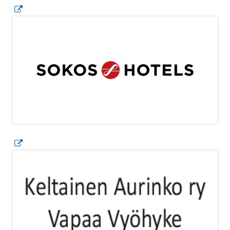
Avautuu
uuteen
ikkunaan
Avautuu
uuteen
ikkunaan