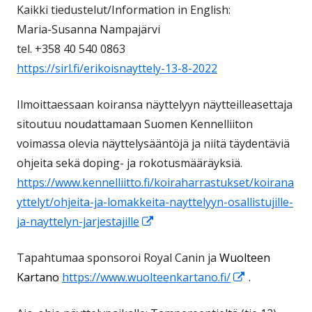
Kaikki tiedustelut/Information in English:
Maria-Susanna Nampajärvi
tel. +358 40 540 0863
https://sirl.fi/erikoisnayttely-13-8-2022
Ilmoittaessaan koiransa näyttelyyn näytteilleasettaja
sitoutuu noudattamaan Suomen Kennelliiton
voimassa olevia näyttelysääntöjä ja niitä täydentäviä
ohjeita sekä doping- ja rokotusmääräyksiä.
https://www.kennelliitto.fi/koiraharrastukset/koirana
yttelyt/ohjeita-ja-lomakkeita-nayttelyyn-osallistujille-
Avautuu
ja-nayttelyn-jarjestajille
uuteen
Tapahtumaa sponsoroi Royal Canin ja
Wuolteen
ikkunaan
Avautuu
Kartano
https://www.wuolteenkartano.fi/
.
uuteen