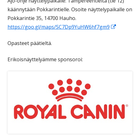
Ajo-ohje näyttelypaikalle: Tampereentieltä (tie 12)
ikkunaan
käännytään Pokkarintielle. Osoite näyttelypaikalle on
Pokkarintie 35, 14700 Hauho.
Avautuu
https://goo.gl/maps/SC7Dp9YuHW6hf7gm9
uuteen
Opasteet päätieltä.
ikkunaan
Erikoisnäyttelyämme sponsoroi: