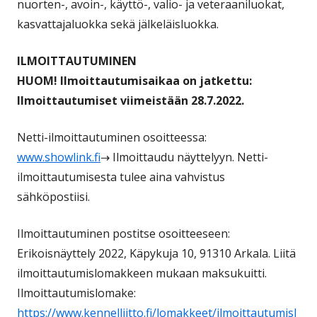
nuorten-, avoin-, käyttö-, valio- ja veteraaniluokat,
kasvattajaluokka sekä jälkeläisluokka.
ILMOITTAUTUMINEN
HUOM! Ilmoittautumisaikaa on jatkettu:
Ilmoittautumiset viimeistään 28.7.2022.
Netti-ilmoittautuminen osoitteessa:
www.showlink.fi
→ Ilmoittaudu näyttelyyn. Netti-
ilmoittautumisesta tulee aina vahvistus
sähköpostiisi.
Ilmoittautuminen postitse osoitteeseen:
Erikoisnäyttely 2022, Käpykuja 10, 91310 Arkala. Liitä
ilmoittautumislomakkeen mukaan maksukuitti.
Ilmoittautumislomake:
https://www.kennelliitto.fi/lomakkeet/ilmoittautumisl