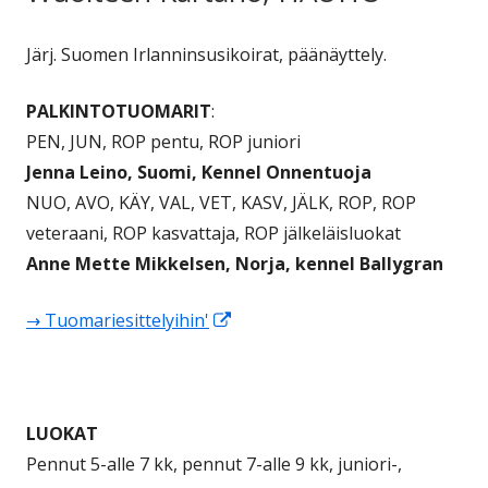
Järj. Suomen Irlanninsusikoirat, päänäyttely.
PALKINTOTUOMARIT
:
PEN, JUN, ROP pentu, ROP juniori
Jenna Leino, Suomi, Kennel Onnentuoja
NUO, AVO, KÄY, VAL, VET, KASV, JÄLK, ROP, ROP
veteraani, ROP kasvattaja, ROP jälkeläisluokat
Anne Mette Mikkelsen, Norja, kennel Ballygran
Avautuu
→ Tuomariesittelyihin'
uuteen
ikkunaan
LUOKAT
Pennut 5-alle 7 kk, pennut 7-alle 9 kk, juniori-,