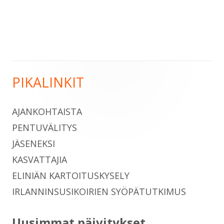
uuteen
ikkunaan
PIKALINKIT
Sivupalkki
AJANKOHTAISTA
PENTUVÄLITYS
JÄSENEKSI
KASVATTAJIA
ELINIÄN KARTOITUSKYSELY
IRLANNINSUSIKOIRIEN SYÖPÄTUTKIMUS
Uusimmat päivitykset