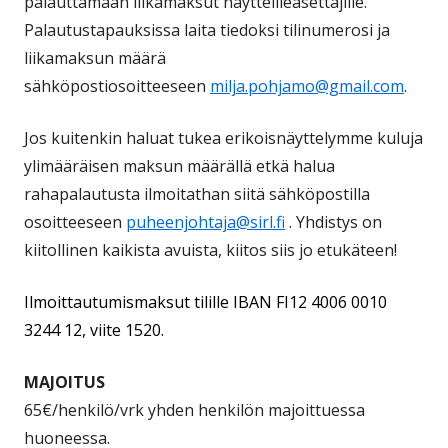
palauttamaan liikamaksut näytteilleasettajille.
Palautustapauksissa laita tiedoksi tilinumerosi ja
liikamaksun määrä
sähköpostiosoitteeseen
milja.pohjamo@gmail.com
.
Jos kuitenkin haluat tukea erikoisnäyttelymme kuluja
ylimääräisen maksun määrällä etkä halua
rahapalautusta ilmoitathan siitä sähköpostilla
osoitteeseen
puheenjohtaja@sirl.fi
. Yhdistys on
kiitollinen kaikista avuista, kiitos siis jo etukäteen!
Ilmoittautumismaksut tilille IBAN FI12 4006 0010
3244 12, viite 1520.
MAJOITUS
65€/henkilö/vrk yhden henkilön majoittuessa
huoneessa.